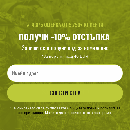
Минималаната дължина на заявката за търсене 100
★ 4.8/5 ОЦЕНКА ОТ 5,750+ КЛИЕНТИ
ПОЛУЧИ -10% ОТСТЪПКА
Запиши се и получи код за намаление
*За поръчки над 40 EUR
Email
ЗА ПАЗАРУВАНЕТО
СПЕСТИ СЕГА
ПОЛЕЗНО ЗА КЛИЕНТА
С абонирането си се съгласявате с
​
общите условия
​
и
политика за
поверителност
.
Можете да се отпишете по всяко време.
АБОНАМЕНТ ЗА БЮЛЕТИН