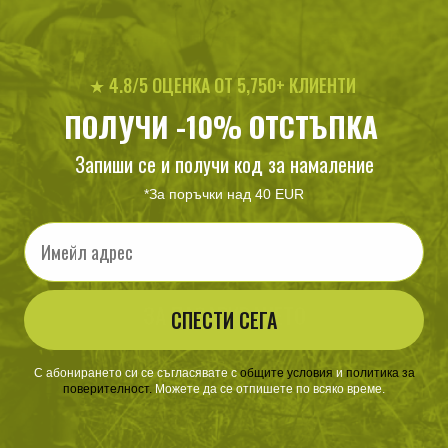
Минималаната дължина на заявката за търсене 100
★ 4.8/5 ОЦЕНКА ОТ 5,750+ КЛИЕНТИ
ПОЛУЧИ -10% ОТСТЪПКА
Запиши се и получи код за намаление
*За поръчки над 40 EUR
Email
ЗА ПАЗАРУВАНЕТО
СПЕСТИ СЕГА
ПОЛЕЗНО ЗА КЛИЕНТА
С абонирането си се съгласявате с
​
общите условия
​
и
политика за
поверителност
.
Можете да се отпишете по всяко време.
АБОНАМЕНТ ЗА БЮЛЕТИН