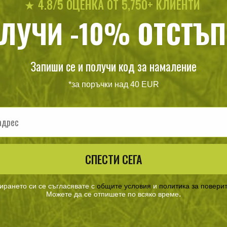
★ 4.8/5 ОЦЕНКА ОТ 5,750+ КЛИЕНТИ
ЛУЧИ -10% ОТСТЪП
Запиши се и получи код за намаление
*за поръчки над 40 EUR
СПЕСТИ СЕГА
ирането си се съгласявате с
общите условия
​
и
​
политика за повери
.
Можете да се отпишете по всяко време