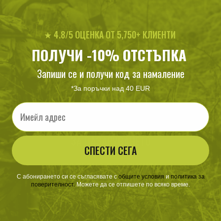
Минималаната дължина на заявката за търсене 100
★ 4.8/5 ОЦЕНКА ОТ 5,750+ КЛИЕНТИ
ПОЛУЧИ -10% ОТСТЪПКА
Запиши се и получи код за намаление
*За поръчки над 40 EUR
Email
ЗА ПАЗАРУВАНЕТО
СПЕСТИ СЕГА
ПОЛЕЗНО ЗА КЛИЕНТА
С абонирането си се съгласявате с
​
общите условия
​
и
политика за
поверителност
.
Можете да се отпишете по всяко време.
АБОНАМЕНТ ЗА БЮЛЕТИН
✓ нови продукти