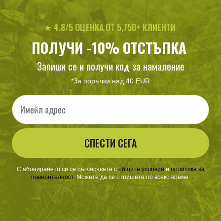
★ 4.8/5 ОЦЕНКА ОТ 5,750+ КЛИЕНТИ
ПОЛУЧИ -10% ОТСТЪПКА
Запиши се и получи код за намаление
*За поръчки над 40 EUR
Email
ЗА ПАЗАРУВАНЕТО
СПЕСТИ СЕГА
ПОЛЕЗНО ЗА КЛИЕНТА
С абонирането си се съгласявате с
​
общите условия
​
и
политика за
АБОНАМЕНТ ЗА БЮЛЕТИН
поверителност
.
Можете да се отпишете по всяко време.
✓ нови продукти
✓ стартиращи разпродажби