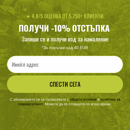
★ 4.8/5 ОЦЕНКА ОТ 5,750+ КЛИЕНТИ
ПОЛУЧИ -10% ОТСТЪПКА
Запиши се и получи код за намаление
*За поръчки над 40 EUR
Email
ЗА ПАЗАРУВАНЕТО
СПЕСТИ СЕГА
ПОЛЕЗНО ЗА КЛИЕНТА
С абонирането си се съгласявате с
​
общите условия
​
и
политика за
АБОНАМЕНТ ЗА БЮЛЕТИН
поверителност
.
Можете да се отпишете по всяко време.
✓ нови продукти
✓ стартиращи разпродажби