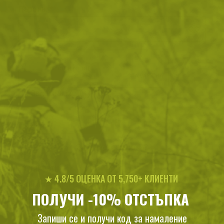
Парола
Password hidden
Запомни ме
ВХОД
Забравена парола?
Нови клиенти
★ 4.8/5 ОЦЕНКА ОТ 5,750+ КЛИЕНТИ
Предимства при регистрация:
ПОЛУЧИ -10% ОТСТЪПКА
Получаваш допълнителни отстъпки
Запиши се и получи код за намаление
Разбираш първи за новите продукти и намаления