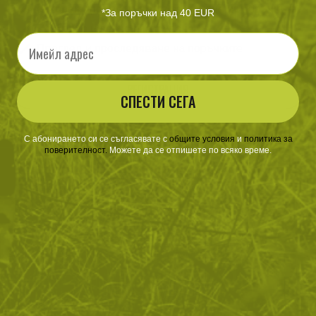
Ускорен процес на потвърждаване на поръчките
*За поръчки над 40 EUR
По-бързо и лесно пазаруване
Email
Преглед и проследяване на поръчките
РЕГИСТРАЦИЯ
СПЕСТИ СЕГА
С абонирането си се съгласявате с
​
общите условия
​
и
политика за
поверителност
.
Можете да се отпишете по всяко време.
ЗА ПАЗАРУВАНЕТО