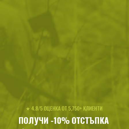
Подсилена бутилка от тритан Helikon-
Плоска манерка 220
Tex Outdoor - 700ml
33
/
16
17
/
8
.17
.96
.50
.95
лв.
€
лв.
€
Още от Mil-Tec
★ 4.8/5 ОЦЕНКА ОТ 5,750+ КЛИЕНТИ
ПОЛУЧИ -10% ОТСТЪПКА