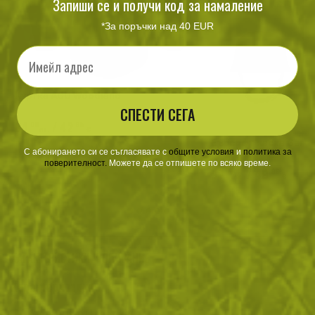
Запиши се и получи код за намаление
*За поръчки над 40 EUR
Email
Куртка ACU Woodland
СПЕСТИ СЕГА
84
/ 42
.00
.95
лв.
€
Еърсофт каска Germa
С абонирането си се съгласявате с
​
общите условия
​
и
политика за
поверителност
.
Можете да се отпишете по всяко време.
97
/ 49
.71
.96
лв.
€
ХАРАКТЕРИСТИКИ И ОПИСАНИЕ
Характеристики
Материал: Пластмаса.