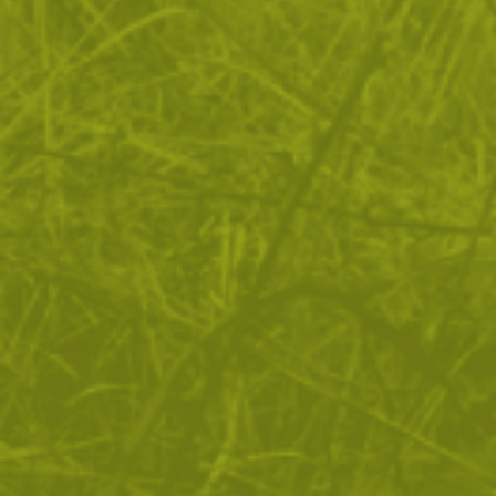
Вместимост: 1 л.
Тегло:
0.200000
Product TPW:
Дизайн Германия
Марка:
Mil-Tec
Категории:
Екипировка
Къмпинг екипировка
Термоси, бутилки и манерки
Описание
Модулна, походна манерка на американската армия с
бризентов калъф.
ОТЗИВИ