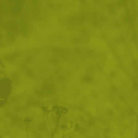
ВИЖ ПОДОБНИ ПРОДУКТИ
Преглед и тест
14 дни замяна и връщане
Стоки с гаранция
Още от тази категория