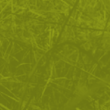
Мачете AB Eagle TF1
Ловен нож AB Wolf 440C
48
/
24
47
/
24
.80
.95
.92
.50
лв.
€
лв.
€
ПОКАЖИ ОЩЕ
Много голям избор от различни по размер и
предназначение ножове. Ще намерите както големи и
стабилни бойни и ловни ножове, така и компактни и
леки сгъваеми ножове. Може да намерите
специализирани ножове, като например такива за
дране на животни и хвърляне. Предлагаме и различни
модели мачете. Също така може да закупите леки и
компактни брадви, подходящи за планинари и
къмпингари. Предлагаме ножове на световните марки