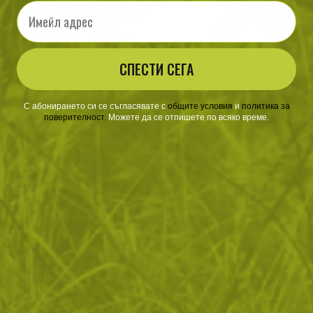
Email
СПЕСТИ СЕГА
С абонирането си се съгласявате с
​
общите условия
​
и
политика за
поверителност
.
Можете да се отпишете по всяко време.
Шведски нож за оцеляване
Къмпинг брадва MORAKNIV
със запалка FireKnife BIO
Lightweight OD NATO
2in1 Orange
Standard
88
/
45
126
/
64
.99
.50
.15
.50
лв.
€
лв.
€