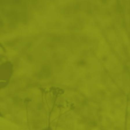
Тактически нож BlackField
Автоматичен сгъваем нож
Rogue Full Tang
Haller EIMUR D2
123
/
62
97
/
49
.02
.90
.60
.90
лв.
€
лв.
€
НОВО
НОВО
Нож за оцеляване с
Боен нож AB Tanto Jungle
магнезиева запалка Haller
Camo