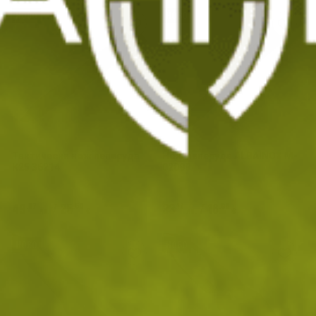
НОВО
НОВО
Тактически нож пеперуда
Нож пеперуда ALBAINOX M-
К25 36214
02099
49
/
25
33
/
16
.87
.50
.17
.96
лв.
€
лв.
€
НОВО
НОВО