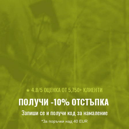
Outdoor Scout
55
/
28
40
/
20
.74
.50
.97
.95
лв.
€
лв.
€
Самурайски меч катана John
Шведски нож за оцеляване
★ 4.8/5 ОЦЕНКА ОТ 5,750+ КЛИЕНТИ
Lee Shintai
със запалка FireKnife BIO
2in1 Sage
ПОЛУЧИ -10% ОТСТЪПКА
575
/
294
88
/
45
.99
.50
.99
.50
лв.
€
лв.
€
Запиши се и получи код за намаление
*За поръчки над 40 EUR