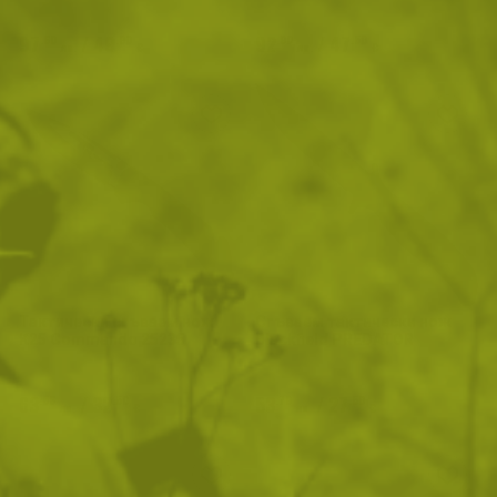
97
/
49
92
/
47
.60
.90
.90
.50
лв.
€
лв.
€
Тактически сгъваем нож
Сгъваем тактически нож
K25 Commando 25235
Blackfield PREDATOR
63
/
32
53
/
27
.56
.50
.79
.50
лв.
€
лв.
€