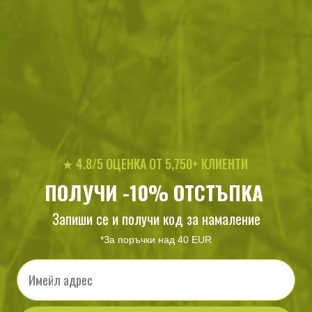
Тактически сгъваем нож
Нож пеперуда К25 Balisong
K25 Onix
02199
★ 4.8/5 ОЦЕНКА ОТ 5,750+ КЛИЕНТИ
50
/
25
49
/
25
.77
.96
.87
.50
лв.
€
лв.
€
ПОЛУЧИ -10% ОТСТЪПКА
Запиши се и получи код за намаление
*За поръчки над 40 EUR
Email