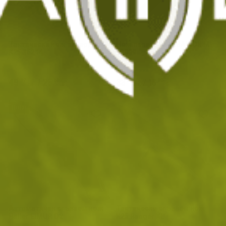
Тактически нож пеперуда
Нож пеперуда ALBAINOX M-
К25 36214
02099
49
/
25
33
/
16
.87
.50
.17
.96
лв.
€
лв.
€
НОВО
Автоматичен сгъваем нож
Тактически сгъваем нож
Haller EIMUR D2
K25 Ranger XL