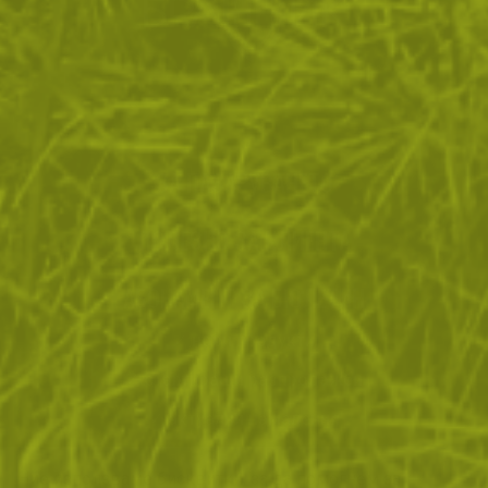
ЗА ПАЗАРУВАНЕТО
ПОЛЕЗНО ЗА КЛИЕНТА
АБОНАМЕНТ ЗА БЮЛЕТИН
✓ нови продукти
✓ стартиращи разпродажби
✓ актуални намаления
✓ ексклузивни кампании
Ние използваме бисквитки, за да помогнем за