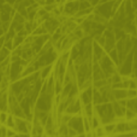
ЗА ПАЗАРУВАНЕТО
ПОЛЕЗНО ЗА КЛИЕНТА
АБОНАМЕНТ ЗА БЮЛЕТИН
✓ нови продукти
✓ стартиращи разпродажби
✓ актуални намаления
✓ ексклузивни кампании
Ние използваме бисквитки, за да помогнем за
✓ ново от нашия блог
подобряване на нашите услуги и да подобрим вашето