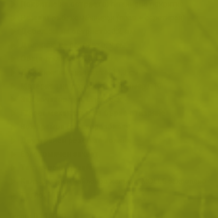
Покритие на острието:
титаниево покритие
Режещ ръб:
комбиниран (прав + серетиран)
Дебелина на острието:
3,2 мм
Дължина на острието:
9 см
Обща дължина:
20,3 см
Дължина на дръжката:
11,3 см
Материал на дръжката:
полимер G10
Заключване тип:
Liner Lock
Flipper механизъм за бързо отваряне
Волфрамов стъклоразбивач
Двустранен резец за колани
Ергономичен захват
Тактически дизайн
Калъф:
зелен найлонов калъф с MOLLE закрепяне
Тегло:
115 г
Тегло:
0.115000