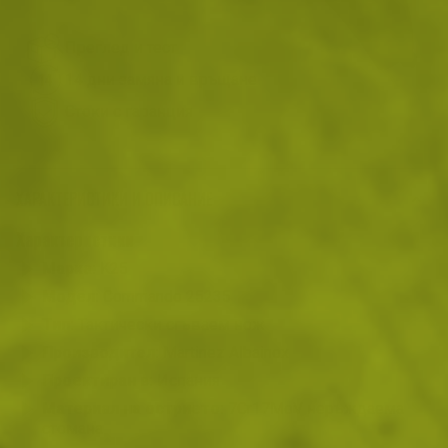
Преглед и тест
14 дни замяна и връщане
Стоки с гаранция
ХАРАКТЕРИСТИКИ И ОПИСАНИЕ
Характеристики
Марка:
K25
Модел:
Commando 25235
Тип:
Тактически сгъваем нож
Производител:
Martinez Albainox
Проектиран в:
Испания
Материал на острието:
7Cr17MoV неръждаема
стомана