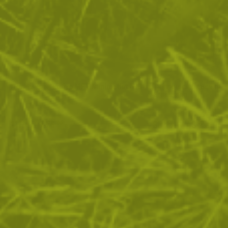
Полимерен кобур MFT Minimalist IWB
Тактически къси пан
Grassman
111
/
56
85
/
43
.38
.95
.86
.90
лв.
€
лв.
€