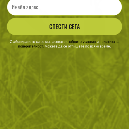
Email
СПЕСТИ СЕГА
С абонирането си се съгласявате с
​
общите условия
​
и
политика за
поверителност
.
Можете да се отпишете по всяко време.
Масивен тактически нож
Мултитул K25 Minitool 32610
K25 CNC Fulltang 32670
132
/
67
25
/
12
.02
.50
.33
.95
лв.
€
лв.
€