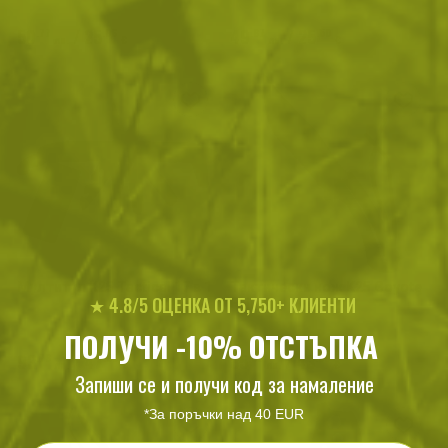
50
/
25
49
/
25
.77
.96
.87
.50
лв.
€
лв.
€
Мултитул K25 Tactical 17 в 1
Тактически нож K25 Coyote
★ 4.8/5 ОЦЕНКА ОТ 5,750+ КЛИЕНТИ
Fulltang
ПОЛУЧИ -10% ОТСТЪПКА
93
/
47
85
/
43
.78
.95
.98
.96
лв.
€
лв.
€
Запиши се и получи код за намаление
*За поръчки над 40 EUR