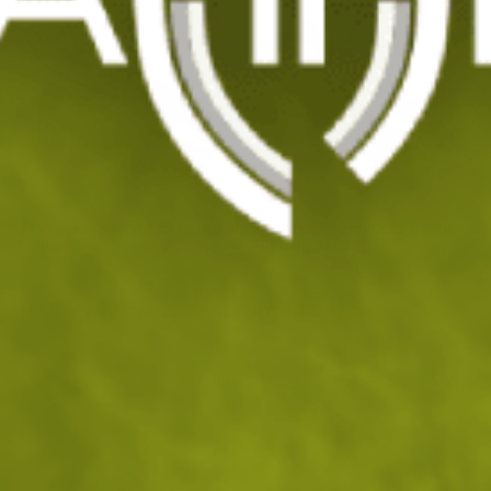
Тактически нож K25 Caramel
Тактически нож K25 Recon
Fulltang
Fulltang 32821
141
/
72
92
/
47
.80
.50
.90
.50
лв.
€
лв.
€