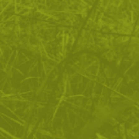
Тактически сгъваем нож
Тактически сгъваем нож
K25 Android 18790
K25 Code Red 18319
60
/
30
67
/
34
.53
.95
.48
.50
лв.
€
лв.
€
ПОКАЖИ ОЩЕ
RUI Knives или както също може да ги срещнете K25 са
испанска фирма, която оглавява класациите за
многоройни продажби и високо качество. Тази марка
съчетава в себе си японските традиции и техники в
производството на ножове с европейската
находчивост и технологии. Сред техните продукти ще
намерите най-различни видове ножове от сгъваеми,
до outdoor и бойни ножове. Много от служителите в
сферата на сигурността във Великобритания, Франция
и други страни се доверяват на техните продукти. K25