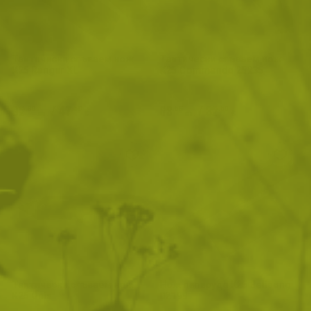
Тактически сгъваем нож
Тактически сгъваем нож
K25 Ranger XL
K25 Commando 25235
92
/
47
63
/
32
.90
.50
.56
.50
лв.
€
лв.
€
Тактически сгъваем нож
Нож пеперуда К25 Balisong
K25 Onix
02199