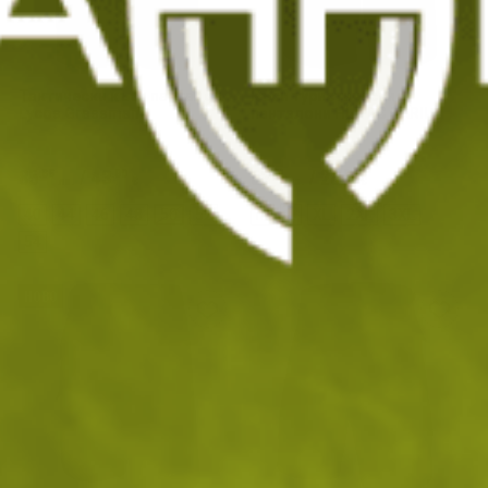
Тактически къси панталон
Къси туристически
Lycos Grassman
панталони HI-TEC TARIL
85
/
43
52
/
26
.86
.90
.71
.95
лв.
€
лв.
€
40
44
46
48
50
52
M
L
XL
2XL
3XL
54
НОВО