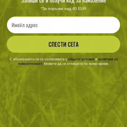
Запиши се и получи код за намаление
*За поръчки над 40 EUR
Email
СПЕСТИ СЕГА
Бермуди UTS Stretch 8.5
Бермуди UTS Stretch 8.5
С абонирането си се съгласявате с
​
общите условия
​
и
политика за
Olive
Tactical Black
поверителност
.
Можете да се отпишете по всяко време.
105
/
53
105
/
53
.52
.95
.52
.95
лв.
€
лв.
€
S
M
L
XL
2XL
3XL
S
M
L
XL
2XL
3XL