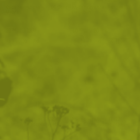
Къси панталони HI-TEC Core
Къси панталони Ranger BW
Melvis
Flecktarn
39
/
19
40
/
20
.04
.96
.09
.50
лв.
€
лв.
€
M
L
XL
2XL
S
M
L
XL
2XL
3XL
Къси панталони TF-2215
Къси панталони TF-2215
Echo Three Tactical Black
Echo Three Ranger Green