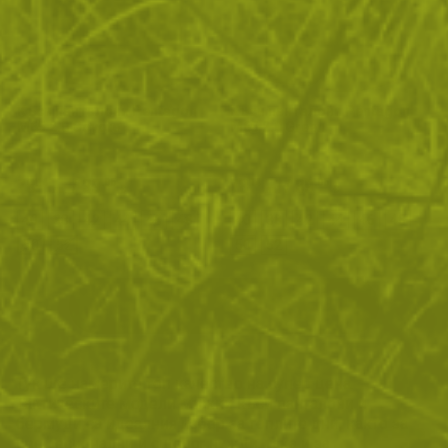
Къси панталони Pentagon
Къси панталони Pentagon
M65 2.0 Coyote
M65 2.0 Green
78
/
39
78
/
39
.14
.95
.14
.95
лв.
€
лв.
€
40
38
42
44
46
48
40
38
42
44
46
48
50
52
50
52
ПОКАЖИ ОЩЕ
Тук ще намерите топ качество на супер цена.
Тактическите модели мъжки къси панталони и
бермуди са идеалния избор за топлите дни, както за
професионални и outdoor нужди, така и за