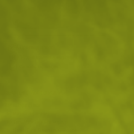
На склад
Доставка: 10.08 - 11.08.2026
ДОБАВИ В КОЛИЧКАТА
Преглед и тест
14 дни замяна и връщане
Стоки с гаранция
ХАРАКТЕРИСТИКИ И ОПИСАНИЕ
Характеристики
Марка:
Бранник
Тип:
Мъжки къси чорапи
Цвят:
Pine Green (тъмнозелен)