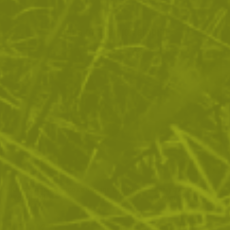
Още от тази категория
Камуфлажни високи чорапи Бранник
Камуфлажни високи 
Woodland
Brown Camo
4
/
2
4
/
2
.89
.50
.89
.50
лв.
€
лв.
€