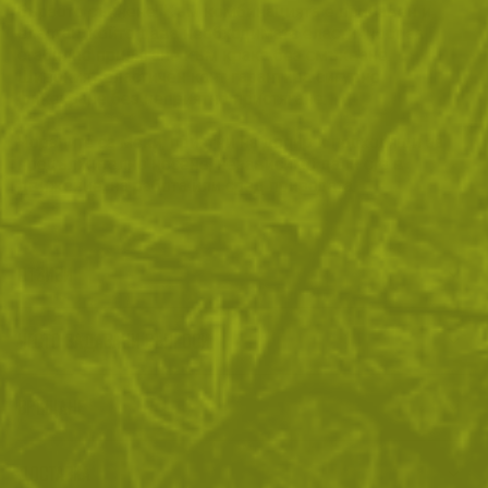
бързото съхнене. Към комбинацията е прибавен и
еластан, който дава необходимата еластичност за
стабилно прилягане към крака без смъкване.
Широкият еластичен кант гарантира сигурно
фиксиране без неприятно пристягане.
Чорапите са меки, приятни на допир и подходящи за
продължително носене, независимо дали сте в
движение, на работа или сред природата.
ОТЗИВИ
ЧЕСТО ЗАДАВАНИ ВЪПРОСИ
ВРЪЩАНЕ
ДОСТАВКА