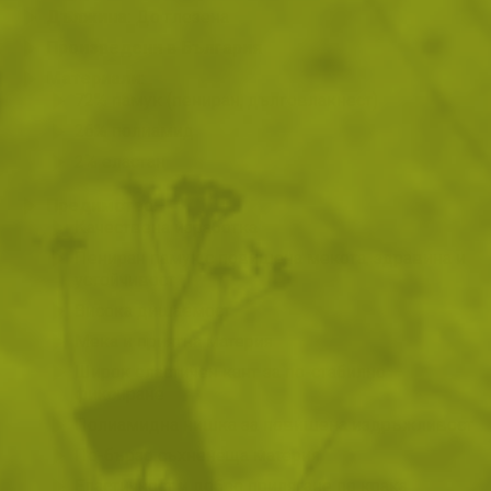
Дължина:
До глезена
Произведени в България
Материали:
72% памук (пениран, дълговлакнест)
26% полиамид
2% еластан
Предимства:
Качествена изработка
Пениран памук с повишена мекота, здравина и
устойчивост
Висока дишаемост
Мека и приятна материя
Широк еластичен кант за по-стабилно
фиксиране
Полиамидна нишка за повишена издръжливост
По-бързо съхненеща материя
Еластичност и добро прилягане по крака