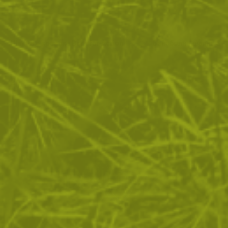
Шапка с козирка Born for Action
Бейзболна шапка SW
24
/
12
17
/
8
.45
.50
.50
.95
лв.
€
лв.
€