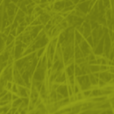
ЗА ПАЗАРУВАНЕТО
ПОЛЕЗНО ЗА КЛИЕНТА
АБОНАМЕНТ ЗА БЮЛЕТИН
✓ нови продукти
✓ стартиращи разпродажби
✓ актуални намаления
✓ ексклузивни кампании
Ние използваме бисквитки, за да помогнем за
✓ ново от нашия блог
подобряване на нашите услуги и да подобрим вашето
изживяване. Ако не приемете незадължителните
БЪДИ ПЪРВИ И НЕ ИЗПУСКАЙ
бисквитки по-долу, вашето изживяване може да бъде
засегнато. Ако искате да научите повече, моля,
АБОНИРАЙ СЕ
прочетете
ПОЛИТИКА ЗА "БИСКВИТКИ"