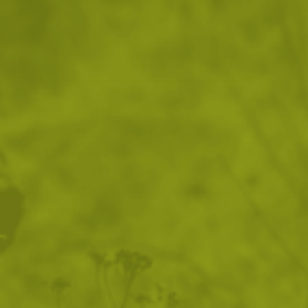
При доставчик
Доставка: 17.08 - 25.08.2026
ДОБАВИ В КОЛИЧКАТА
Преглед и тест
14 дни замяна и връщане
Стоки с гаранция
ХАРАКТЕРИСТИКИ И ОПИСАНИЕ
Характеристики
Материал: 100% памук
Ripstop
Велкро лента за нашивка с името