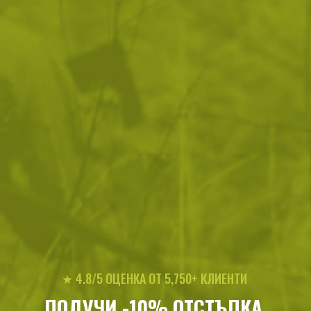
Компас на карабинер
Спасителна алуминие
ключодържател
11
/
5
7
/
3
.64
.95
.73
.95
лв.
€
лв.
€
Още от BCB International
★ 4.8/5 ОЦЕНКА ОТ 5,750+ КЛИЕНТИ
ПОЛУЧИ -10% ОТСТЪПКА