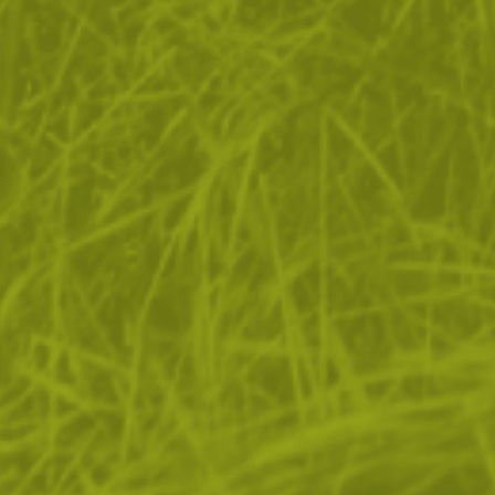
ЗА ПАЗАРУВАНЕТО
ПОЛЕЗНО ЗА КЛИЕНТА
АБОНАМЕНТ ЗА БЮЛЕТИН
✓ нови продукти
✓ стартиращи разпродажби
✓ актуални намаления
✓ ексклузивни кампании
Ние използваме бисквитки, за да помогнем за
✓ ново от нашия блог
подобряване на нашите услуги и да подобрим вашето
изживяване. Ако не приемете незадължителните
БЪДИ ПЪРВИ И НЕ ИЗПУСКАЙ
бисквитки по-долу, вашето изживяване може да бъде
засегнато. Ако искате да научите повече, моля,
АБОНИРАЙ СЕ
прочетете
ПОЛИТИКА ЗА "БИСКВИТКИ"