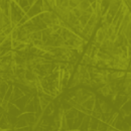
Лупа
Шаблони за отбелязване
Тегло:
0.100000
Марка:
BCB International
Категории:
Екипировка
Оцеляване
Ориентиране
Описание
Азимут компас BCB е специално проектиран за
ориентиране по карта. Произведен от
висококачествени материали, компаса ще Ви
ориентира за посоката, дори и в най-тежките условия.
Неизменна част от екипировката на всеки планинар и
любител на outdoor заниманията. Можете да
пресмятате разстоянието от точка до точка спрямо
мащаба на картата и линията на компаса.
ОТЗИВИ