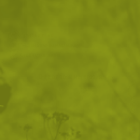
ВИЖ ПОДОБНИ ПРОДУКТИ
Преглед и тест
14 дни замяна и връщане
Стоки с гаранция
Още от тази категория