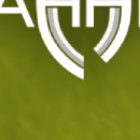
Азимут компас BCB
Код: 201303
18
/ 9
.58
.50
лв.
€
Изчерпан
УВЕДОМИ МЕ ПРИ НАЛИЧНОСТ
ДОБАВИ В ЛЮБИМИ