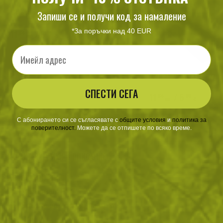
Запиши се и получи код за намаление
Сгъваем походен котлон FIREDRAGON
*За поръчки над 40 EUR
11
/ 5
.64
.95
лв.
€
Email
Бои за лице 3 цвята 
СПЕСТИ СЕГА
11
/ 5
.64
.95
лв.
€
С абонирането си се съгласявате с
​
общите условия
​
и
политика за
поверителност
.
Можете да се отпишете по всяко време.
ХАРАКТЕРИСТИКИ И ОПИСАНИЕ
Характеристики
Материал: PVC
Връзка за носене на врат
Линия