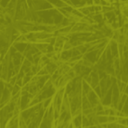
ЗА ПАЗАРУВАНЕТО
ПОЛЕЗНО ЗА КЛИЕНТА
АБОНАМЕНТ ЗА БЮЛЕТИН
✓ нови продукти
✓ стартиращи разпродажби
✓ актуални намаления
✓ ексклузивни кампании