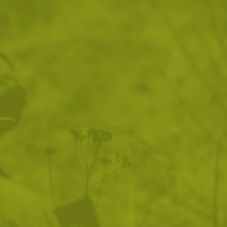
Преглед и тест
14 дни замяна и връщане
Стоки с гаранция
ХАРАКТЕРИСТИКИ И ОПИСАНИЕ
Характеристики
Стомана: 1095 Cro-Van
Твърдост на стоманата: 56-58HRC
Материал на канията: естествена кожа
Материал на дръжката: Kraton-G
Дължина на ножа: 23.5 см
Дължина на острието: 13.3 см
Дебелина на острието: 4.25 мм