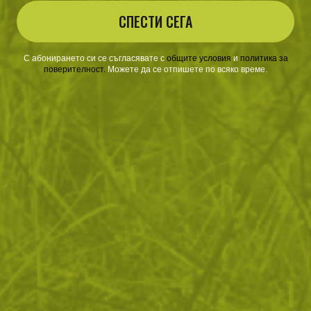
естествена кожа придава завършен вид на ножа.
СПЕСТИ СЕГА
ОТЗИВИ
С абонирането си се съгласявате с
​
общите условия
​
и
политика за
поверителност
.
Можете да се отпишете по всяко време.
ЧЕСТО ЗАДАВАНИ ВЪПРОСИ
ВРЪЩАНЕ
ДОСТАВКА
Още от тази категория