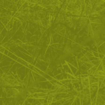
армия и се доверете на екипировка с доказана
ефективност.
ЗА ПАЗАРУВАНЕТО
ПОЛЕЗНО ЗА КЛИЕНТА
АБОНАМЕНТ ЗА БЮЛЕТИН
✓ нови продукти
✓ стартиращи разпродажби