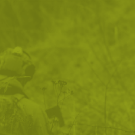
ИЗЧИСТИ ВСИЧКИ
Филтри
|
Сортиране
1
продукт
Оригинална полева риза на
Британската армия DPM
desert
22
/
11
.49
.50
лв.
€