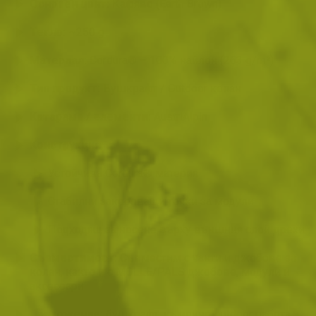
Основен цвят:
Кафяво (Earth Brown)
Тегло:
~250 g
Материал:
Cordura® – 100% найлон (263 g/m²)
Тип продукт:
Бушкрафт / Outdoor колан
Катарама / елементи:
AustriAlpin
Конструкция:
Устойчива Cordura® материя
Стабилни закрепващи точки за модули
Подходящ за носене върху външния слой дрехи
Съвместимост:
Съвместим с чанти и джобове за
колан, както и с MOLLE/PALS джобове, модули и
аксесоари
Приложение:
бушкрафт, къмпинг, outdoor работа,