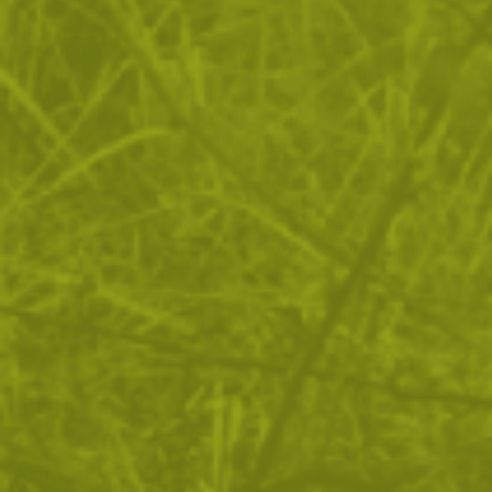
Forester Belt е вдъхновен от военни решения от 50-те
години, използвани по време на конфликта в Малая.
Тогава войниците от SAS използват
найлонови
ремъци със заключващи катарами
, взети от
парашутни товарни системи – конструкция, ценена
заради надеждността и лесната регулировка. По-
късно подобни системи се използват и от британските
специални части, морската пехота и парашутисти.
Във Виетнам STABO и McGuire системите стъпват на
същия принцип – колан от парашутни ленти, на който
се прикрепят боеприпаси, вода, инструменти и
спасително оборудване.
Forester Belt
следва тази
традиция – модулен, здрав, универсален.
ОТЗИВИ
ЧЕСТО ЗАДАВАНИ ВЪПРОСИ