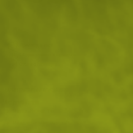
На склад
Доставка: 10.08 - 11.08.2026
ДОБАВИ В КОЛИЧКАТА
Преглед и тест
14 дни замяна и връщане
Стоки с гаранция
ХАРАКТЕРИСТИКИ И ОПИСАНИЕ
Характеристики
Марка:
Helikon-Tex
Модел:
Forester Bushcraft Belt