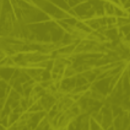
Тактически колан Helikon-Tex
Тактически модулен 
Pistol Belt
44
/
22
.01
.50
22
/
11
.49
.50
лв.
€
лв.
€