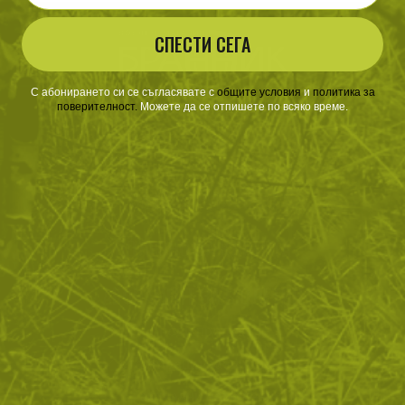
СПЕСТИ СЕГА
С абонирането си се съгласявате с
​
общите условия
​
и
политика за
поверителност
.
Можете да се отпишете по всяко време.
ЗА ПАЗАРУВАНЕТО
ПОЛЕЗНО ЗА КЛИЕНТА
АБОНАМЕНТ ЗА БЮЛЕТИН
✓ нови продукти
✓ стартиращи разпродажби
✓ актуални намаления