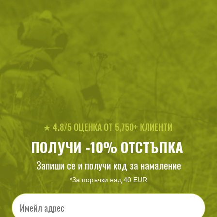
Филтри
|
Сортиране
1
продукт
★ 4.8/5 ОЦЕНКА ОТ 5,750+ КЛИЕНТИ
Трислоен непромокаем
панталон на Бундесвера
ПОЛУЧИ -10% ОТСТЪПКА
Запиши се и получи код за намаление
124
/
63
.20
.50
лв.
€
*За поръчки над 40 EUR
Email