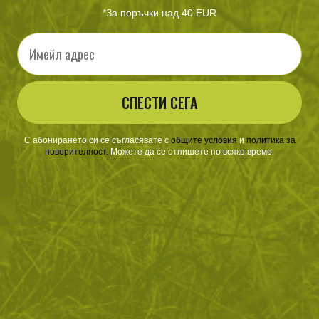
Ускорен процес на потвърждаване на поръчките
*За поръчки над 40 EUR
По-бързо и лесно пазаруване
Email
Преглед и проследяване на поръчките
РЕГИСТРАЦИЯ
СПЕСТИ СЕГА
С абонирането си се съгласявате с
​
общите условия
​
и
политика за
поверителност
.
Можете да се отпишете по всяко време.
ЗА ПАЗАРУВАНЕТО