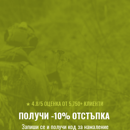
Парола
Password hidden
Запомни ме
ВХОД
Забравена парола?
Нови клиенти
★ 4.8/5 ОЦЕНКА ОТ 5,750+ КЛИЕНТИ
Предимства при регистрация:
ПОЛУЧИ -10% ОТСТЪПКА
Получаваш допълнителни отстъпки
Запиши се и получи код за намаление
Разбираш първи за новите продукти и намаления