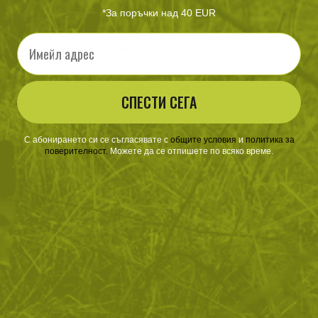
Ускорен процес на потвърждаване на поръчките
*За поръчки над 40 EUR
По-бързо и лесно пазаруване
Email
Преглед и проследяване на поръчките
РЕГИСТРАЦИЯ
СПЕСТИ СЕГА
С абонирането си се съгласявате с
​
общите условия
​
и
политика за
поверителност
.
Можете да се отпишете по всяко време.
ЗА ПАЗАРУВАНЕТО