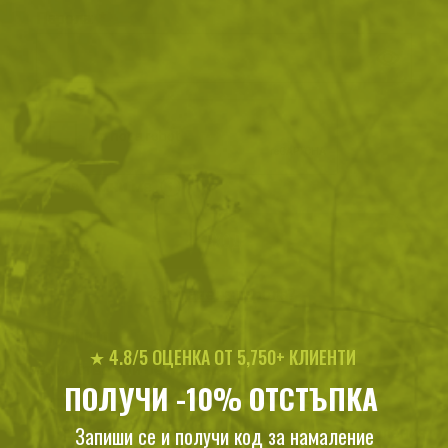
Парола
Password hidden
Запомни ме
ВХОД
Забравена парола?
Нови клиенти
★ 4.8/5 ОЦЕНКА ОТ 5,750+ КЛИЕНТИ
Предимства при регистрация:
ПОЛУЧИ -10% ОТСТЪПКА
Получаваш допълнителни отстъпки
Запиши се и получи код за намаление
Разбираш първи за новите продукти и намаления