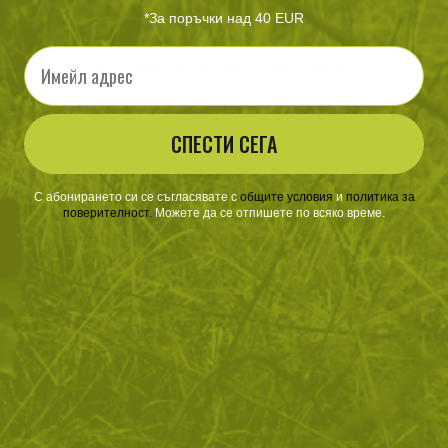
Ускорен процес на потвърждаване на поръчките
*За поръчки над 40 EUR
По-бързо и лесно пазаруване
Email
Преглед и проследяване на поръчките
РЕГИСТРАЦИЯ
СПЕСТИ СЕГА
С абонирането си се съгласявате с
​
общите условия
​
и
политика за
поверителност
.
Можете да се отпишете по всяко време.
ЗА ПАЗАРУВАНЕТО