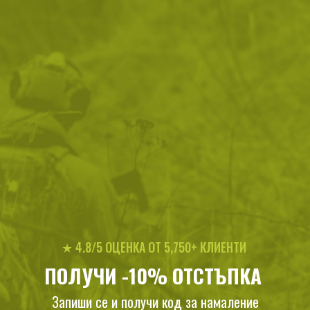
Парола
Password hidden
Запомни ме
ВХОД
Забравена парола?
Нови клиенти
★ 4.8/5 ОЦЕНКА ОТ 5,750+ КЛИЕНТИ
Предимства при регистрация:
ПОЛУЧИ -10% ОТСТЪПКА
Получаваш допълнителни отстъпки
Запиши се и получи код за намаление
Разбираш първи за новите продукти и намаления