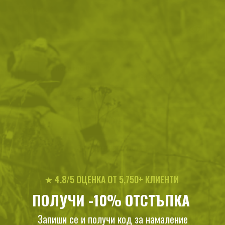
Парола
Password hidden
Запомни ме
ВХОД
Забравена парола?
Нови клиенти
★ 4.8/5 ОЦЕНКА ОТ 5,750+ КЛИЕНТИ
Предимства при регистрация:
ПОЛУЧИ -10% ОТСТЪПКА
Получаваш допълнителни отстъпки
Запиши се и получи код за намаление
Разбираш първи за новите продукти и намаления