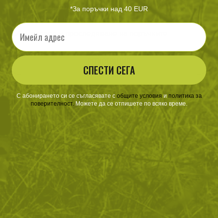
Ускорен процес на потвърждаване на поръчките
*За поръчки над 40 EUR
По-бързо и лесно пазаруване
Email
Преглед и проследяване на поръчките
РЕГИСТРАЦИЯ
СПЕСТИ СЕГА
С абонирането си се съгласявате с
​
общите условия
​
и
политика за
поверителност
.
Можете да се отпишете по всяко време.
ЗА ПАЗАРУВАНЕТО