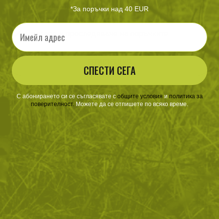
Ускорен процес на потвърждаване на поръчките
*За поръчки над 40 EUR
По-бързо и лесно пазаруване
Email
Преглед и проследяване на поръчките
РЕГИСТРАЦИЯ
СПЕСТИ СЕГА
С абонирането си се съгласявате с
​
общите условия
​
и
политика за
поверителност
.
Можете да се отпишете по всяко време.
ЗА ПАЗАРУВАНЕТО