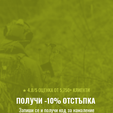
Парола
Password hidden
Запомни ме
ВХОД
Забравена парола?
Нови клиенти
★ 4.8/5 ОЦЕНКА ОТ 5,750+ КЛИЕНТИ
Предимства при регистрация:
ПОЛУЧИ -10% ОТСТЪПКА
Получаваш допълнителни отстъпки
Запиши се и получи код за намаление
Разбираш първи за новите продукти и намаления