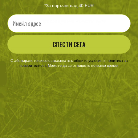
Ускорен процес на потвърждаване на поръчките
*За поръчки над 40 EUR
По-бързо и лесно пазаруване
Email
Преглед и проследяване на поръчките
РЕГИСТРАЦИЯ
СПЕСТИ СЕГА
С абонирането си се съгласявате с
​
общите условия
​
и
политика за
поверителност
.
Можете да се отпишете по всяко време.
ЗА ПАЗАРУВАНЕТО