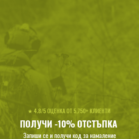
Парола
Password hidden
Запомни ме
ВХОД
Забравена парола?
Нови клиенти
★ 4.8/5 ОЦЕНКА ОТ 5,750+ КЛИЕНТИ
Предимства при регистрация:
ПОЛУЧИ -10% ОТСТЪПКА
Получаваш допълнителни отстъпки
Запиши се и получи код за намаление
Разбираш първи за новите продукти и намаления