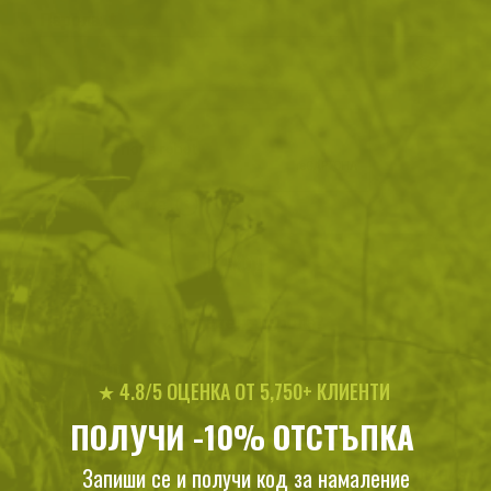
Парола
Password hidden
Запомни ме
ВХОД
Забравена парола?
Нови клиенти
★ 4.8/5 ОЦЕНКА ОТ 5,750+ КЛИЕНТИ
Предимства при регистрация:
ПОЛУЧИ -10% ОТСТЪПКА
Получаваш допълнителни отстъпки
Запиши се и получи код за намаление
Разбираш първи за новите продукти и намаления