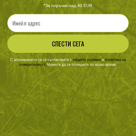
Ускорен процес на потвърждаване на поръчките
*За поръчки над 40 EUR
По-бързо и лесно пазаруване
Email
Преглед и проследяване на поръчките
РЕГИСТРАЦИЯ
СПЕСТИ СЕГА
С абонирането си се съгласявате с
​
общите условия
​
и
политика за
поверителност
.
Можете да се отпишете по всяко време.
ЗА ПАЗАРУВАНЕТО