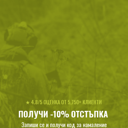
Парола
Password hidden
Запомни ме
ВХОД
Забравена парола?
Нови клиенти
★ 4.8/5 ОЦЕНКА ОТ 5,750+ КЛИЕНТИ
Предимства при регистрация:
ПОЛУЧИ -10% ОТСТЪПКА
Получаваш допълнителни отстъпки
Запиши се и получи код за намаление
Разбираш първи за новите продукти и намаления