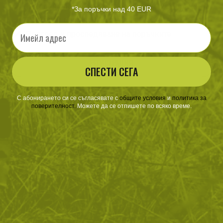
Ускорен процес на потвърждаване на поръчките
*За поръчки над 40 EUR
По-бързо и лесно пазаруване
Email
Преглед и проследяване на поръчките
РЕГИСТРАЦИЯ
СПЕСТИ СЕГА
С абонирането си се съгласявате с
​
общите условия
​
и
политика за
поверителност
.
Можете да се отпишете по всяко време.
ЗА ПАЗАРУВАНЕТО