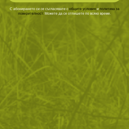
С абонирането си се съгласявате с
​
общите условия
​
и
политика за
ЧЕСТО ЗАДАВАНИ ВЪПРОСИ
поверителност
.
Можете да се отпишете по всяко време.
ВРЪЩАНЕ
ДОСТАВКА
Още от тази категория