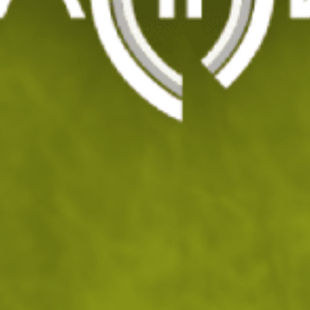
Двуслойни гети MFH
Код: 200284
66
/ 33
.40
.95
лв.
€
На склад
Доставка: 11.08 - 12.08.2026
ДОБАВИ В КОЛИЧКАТА