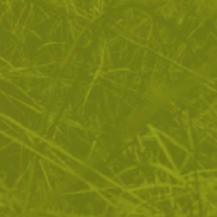
Гети със стоманено въже
Камуфлажни гети High
V1 HMTC
60
/
30
58
/
29
.53
.95
.58
.95
лв.
€
лв.
€