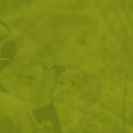
Преглед и тест
14 дни замяна и връщане
Стоки с гаранция
ХАРАКТЕРИСТИКИ И ОПИСАНИЕ
Характеристики
Външен слой: 100% полиестер
Вътрешен слой: 100% полиуретан
Максимална широчина 45см
Закопчаване с цип и велкро
Връзка в горния край за регулиране на ширина
Ластик и връзка в долната част
Метални куки за фиксиране към обувките