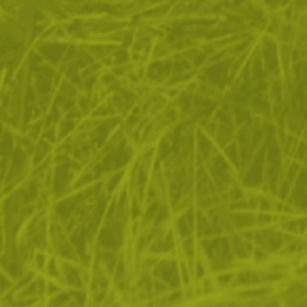
ЗА ПАЗАРУВАНЕТО
ПОЛЕЗНО ЗА КЛИЕНТА
АБОНАМЕНТ ЗА БЮЛЕТИН
✓ нови продукти
✓ стартиращи разпродажби
✓ актуални намаления
✓ ексклузивни кампании
Ние използваме бисквитки, за да помогнем за
✓ ново от нашия блог
подобряване на нашите услуги и да подобрим вашето
изживяване. Ако не приемете незадължителните
БЪДИ ПЪРВИ И НЕ ИЗПУСКАЙ
бисквитки по-долу, вашето изживяване може да бъде
засегнато. Ако искате да научите повече, моля,