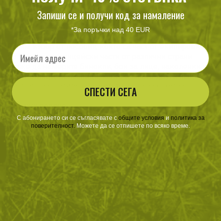
29
/
14
29
/
14
лв.
€
лв.
€
Запиши се и получи код за намаление
*За поръчки над 40 EUR
Голям избор от пособия, които са част от екипировката
Email
на военни и полицейски части от различни страни.
Може да намерите бинокли, бои за лице, наколенки и
налакътници, белезници, както и много други неща.
Част от продуктите са в камуфлажна разцветка.
СПЕСТИ СЕГА
Покажи повече
С абонирането си се съгласявате с
​
общите условия
​
и
политика за
поверителност
.
Можете да се отпишете по всяко време.