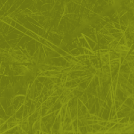
ЗА ПАЗАРУВАНЕТО
ПОЛЕЗНО ЗА КЛИЕНТА
АБОНАМЕНТ ЗА БЮЛЕТИН
✓ нови продукти
✓ стартиращи разпродажби
✓ актуални намаления
✓ ексклузивни кампании
Ние използваме бисквитки, за да помогнем за
✓ ново от нашия блог
подобряване на нашите услуги и да подобрим вашето
изживяване. Ако не приемете незадължителните
БЪДИ ПЪРВИ И НЕ ИЗПУСКАЙ
бисквитки по-долу, вашето изживяване може да бъде
засегнато. Ако искате да научите повече, моля,
АБОНИРАЙ СЕ
прочетете
ПОЛИТИКА ЗА "БИСКВИТКИ"