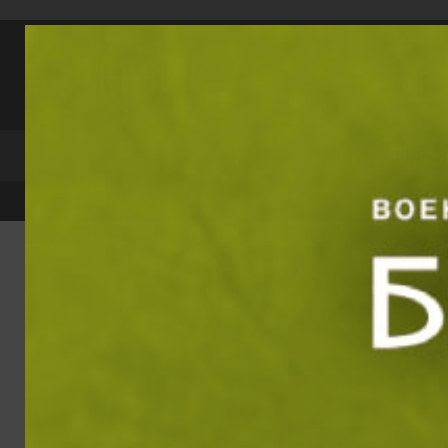
Прескачане към съдържанието
Търси по катег
ПРОДУ
Преглед и тест
Е