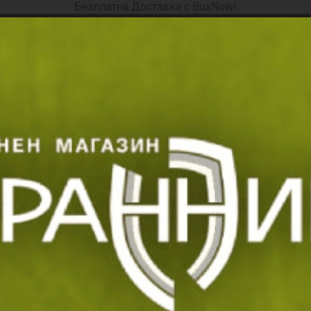
Безплатна Доставка с BoxNow!
ория, продукт, марка, код ...
КТИ
МАРКИ
ПРОМОЦИИ
НАЙ-НОВО
СЕЗОННИ БЕ
кспресна доставка
Замяна и връщане
Стоки с гаранция
Начало
Екипировка
Оцеляване
Оцеляване