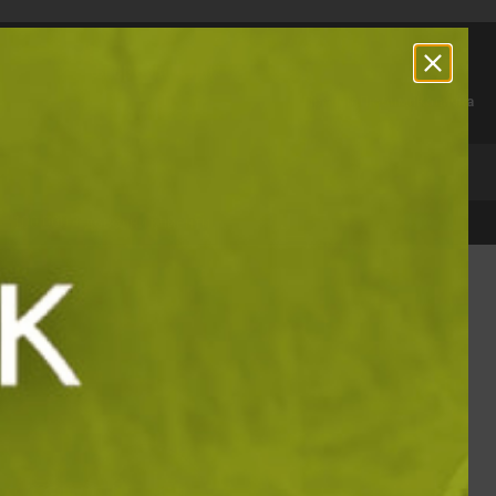
За връзка с нас:
0888 881 527
Профил
Любими
Количка
СТСЕЛЪРИ
100 000 + доволни клиенти