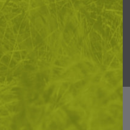
и да подобрим
вашето изживяване
ИКА ЗА