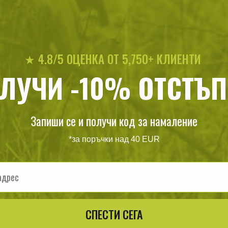
★ 4.8/5 ОЦЕНКА ОТ 5,750+ КЛИЕНТИ
ЛУЧИ -10% ОТСТЪП
ойчив планшет за карта
Филтър за вода LifeSt
лианската армия армия
Vegetato
Запиши се и получи код за намаление
22
/
11
110
/
56
.49
.50
.50
.5
лв.
€
лв.
*за поръчки над 40 EUR
СПЕСТИ СЕГА