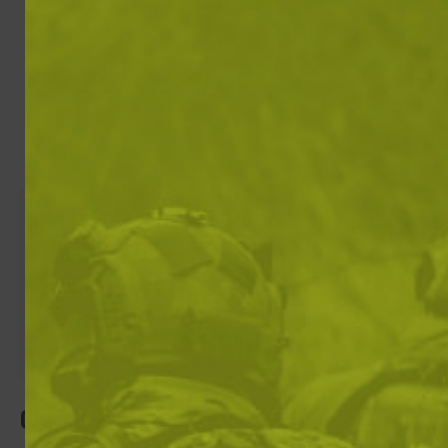
Храна
Огъ
Избрани филтри
Сортирай 
Цвят: Light Blue
Цвят: Vegetato
ИЗЧИСТИ ВСИЧКИ
Филтри