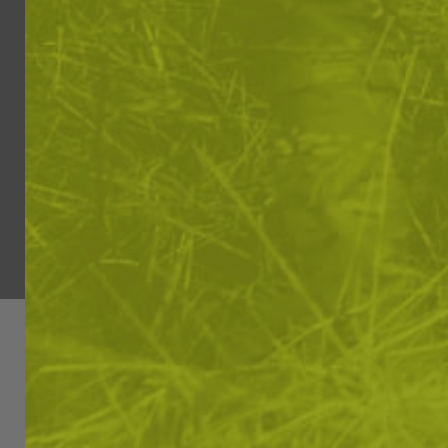
Ние използваме бис
вашето изживяване.
може да бъде засегн
"БИСКВИТКИ"