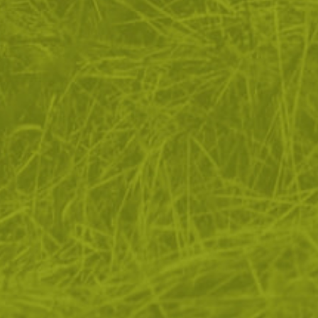
квитки, за да помогнем за подобряване на нашите услуги 
 Ако не приемете незадължителните бисквитки по-долу, 
ато. Ако искате да научите повече, моля, прочетете
ПОЛИТ