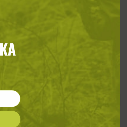
КА
raw Peak
0
€