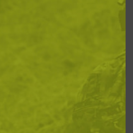
лекти за
Вода
ляване
Покажи по: