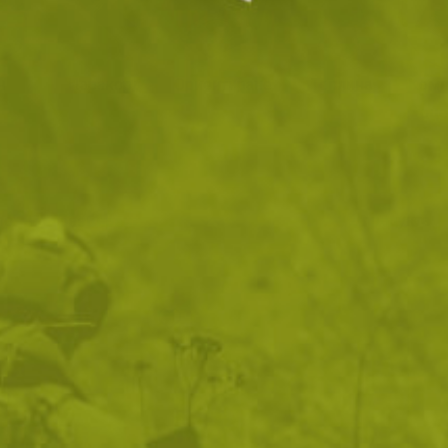
н
Паракорд
Ориентиране
Топлина
Комп
оце
по:
2
продукта