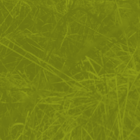
ЗА ПАЗАРУВАНЕТО
ПОЛЕЗНО ЗА КЛИЕНТА
АБОНАМЕНТ ЗА БЮЛЕТИН
✓ нови продукти
✓ стартиращи разпродажби
✓ актуални намаления
✓ ексклузивни кампании
Ние използваме бисквитки, за да помогнем за
✓ ново от нашия блог
подобряване на нашите услуги и да подобрим вашето