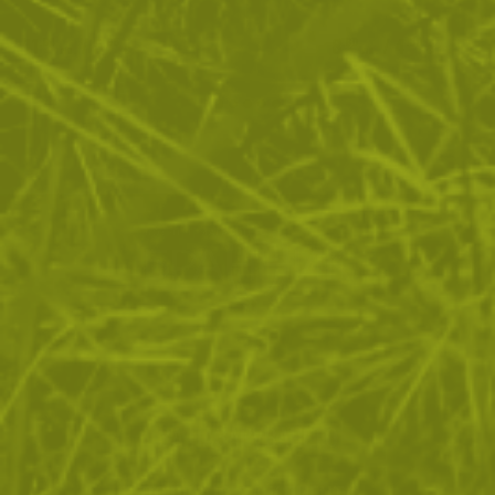
11
/
5
8
/
4
.64
.95
.80
.50
лв.
€
лв.
€
ЗА ПАЗАРУВАНЕТО
ПОЛЕЗНО ЗА КЛИЕНТА