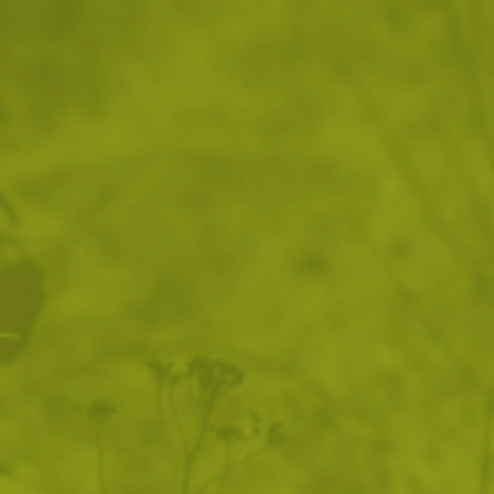
Преглед и тест
14 дни замяна и връщане
Стоки с гаранция
ХАРАКТЕРИСТИКИ И ОПИСАНИЕ
Характеристики
Материал:
PVC основа / Cordura 500D външен слой
Цвят:
Multicam / Черно
Технология:
лазерно изрязнване / Laser Cut
(против разнищване на ръбовете)
Размери:
80 × 50 мм
Закрепване:
Едностранно велкро
Тегло:
~ 5 гр