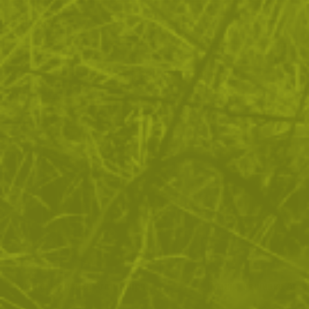
ДОСТАВКА
Още от тази категория
Гумена нашивка Army Sniper
Гумена нашивка Arditi