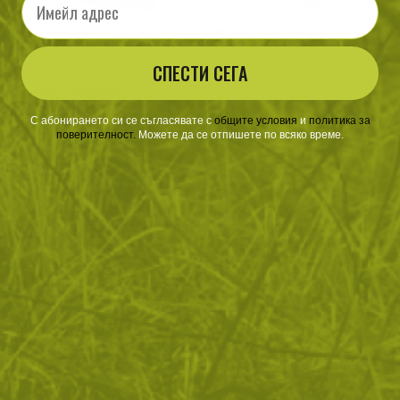
Дамско яке с качулка
Дамски тактически
WOLFHOUND
панталон UTP
СПЕСТИ СЕГА
286
/
146
.53
.50
лв.
€
С абонирането си се съгласявате с
​
общите условия
​
и
политика за
поверителност
.
Можете да се отпишете по всяко време.
Helikon-Tex съществува вече близо 4 десетилетия,
като започва своята дейност в продажбите на военни
стоки. Днес вече е и един от водещите производители
военно и тактическо облекло. Основателите на Helikon-
Tex са категорични в успеха си, именно заради
високото качество на техните продукти и
професионалното обслужване.
Динамичните темпове, с които се развива пазара
извеждат производителя на ново ниво. Предлаганите
стоки се подобряват с всеки месец и следват
последните тенденции при произдвоството на