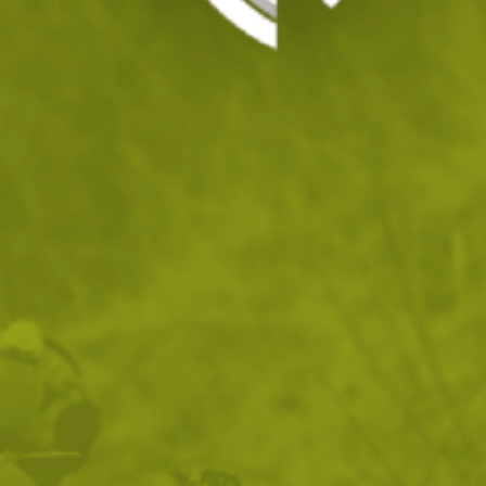
Цвят: AT Digital
Цвят: Blue Melange
Цвят: Brown
Цвят: Grey
Цвят: Mitchell Leaf / Clouds
Цвят: White
Размер: XS
ИЗЧИСТИ ВСИЧКИ
Филтри
|
Сортиране
4
продукта