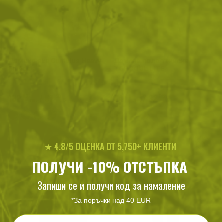
Дамскo яке Cumulus Heavy
Дамска поло тениска
Fleece
TOPCOOL LITE
132
/
67
64
/
32
.02
.50
.44
.95
лв.
€
лв.
€
★ 4.8/5 ОЦЕНКА ОТ 5,750+ КЛИЕНТИ
ПОЛУЧИ -10% ОТСТЪПКА
Запиши се и получи код за намаление
*За поръчки над 40 EUR
Email