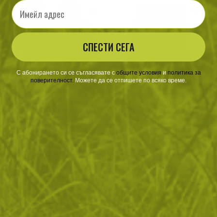
Email
СПЕСТИ СЕГА
С абонирането си се съгласявате с
​
общите условия
​
и
политика за
поверителност
.
Можете да се отпишете по всяко време.
Двулицево яке с качулка
Къси панталони UTS 11 flex
WOLFHOUND Camo
LEGION FOREST
347
/
177
.16
.50
лв.
€