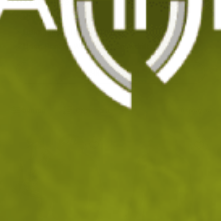
Цвят: Coyote / Grey
Цвят: Legion Forest
Цвят: Mitchell Leaf / Clouds
Цвят: Pencott Wildwood / Snowdrift
ИЗЧИСТИ ВСИЧКИ
Филтри
|
Сортиране
10
продукта