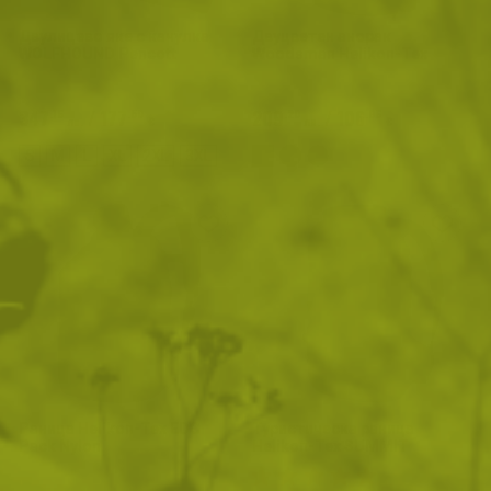
Двулицево яке с качулка
Двуцветен анорак
WOLFHOUND Pencott
Woodsman Helikon-Tex
347
/
177
209
/
106
.16
.50
.20
.96
лв.
€
лв.
€
S
M
L
XL
2XL
3XL
Black / Green
Раница Helikon-Tex EDC
Туристическа раница
Pack Nylon
Helikon-Tex SUMMIT