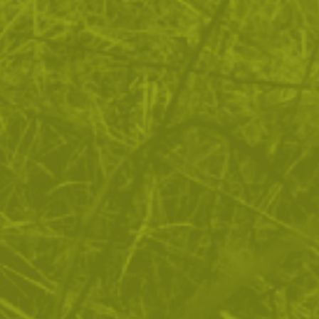
ПАМУЧНА ТЕНИСКА Slim fit
Дамска тениска Helikon-Tex
HELIKON
Helikon-Tex съществува вече близо 4 десетилетия,
като започва своята дейност в продажбите на военни
стоки. Днес вече е и един от водещите производители
военно и тактическо облекло. Основателите на Helikon-
Tex са категорични в успеха си, именно заради
високото качество на техните продукти и
професионалното обслужване.
Динамичните темпове, с които се развива пазара
извеждат производителя на ново ниво. Предлаганите
стоки се подобряват с всеки месец и следват