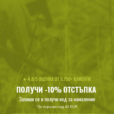
165
/
84
281
/
143
.27
.50
.54
.95
лв.
€
лв.
€
Раница RACCOON Mk MK2
Двулицево комбинирано
★ 4.8/5 ОЦЕНКА ОТ 5,750+ КЛИЕНТИ
CORDURA
пончо Swagman Roll
ПОЛУЧИ -10% ОТСТЪПКА
198
/
101
370
/
189
.52
.50
.63
.50
лв.
€
лв.
€
Запиши се и получи код за намаление
3-Colour Desert / Desert Night c
*За поръчки над 40 EUR