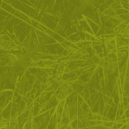
ЗА ПАЗАРУВАНЕТО
ПОЛЕЗНО ЗА КЛИЕНТА
АБОНАМЕНТ ЗА БЮЛЕТИН
✓ нови продукти
✓ стартиращи разпродажби
✓ актуални намаления
✓ ексклузивни кампании
Ние използваме бисквитки, за да помогнем за
✓ ново от нашия блог
подобряване на нашите услуги и да подобрим вашето
изживяване. Ако не приемете незадължителните
БЪДИ ПЪРВИ И НЕ ИЗПУСКАЙ
бисквитки по-долу, вашето изживяване може да бъде