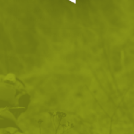
Цвят: Blue
Цвят: Legion Forest
Цвят: Misty Blue
ИЗЧИСТИ ВСИЧКИ
Филтри
|
Сортиране
4
продукта