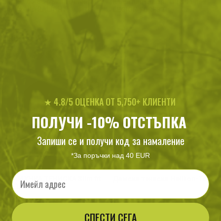
Риза с къс ръкав Defender
Къси панталони UTS 11 flex
MK2 ULTRALIGHT
LEGION FOREST
99
/
50
.65
.95
лв.
€
★ 4.8/5 ОЦЕНКА ОТ 5,750+ КЛИЕНТИ
ПОЛУЧИ -10% ОТСТЪПКА
Запиши се и получи код за намаление
*За поръчки над 40 EUR
Email
ПАМУЧНА ТЕНИСКА Slim fit
Дамска тениска Helikon-Tex
HELIKON
СПЕСТИ СЕГА