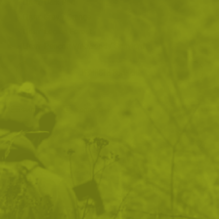
Цвят: Dark Red
Цвят: Grey / Orange
Цвят: Legion Forest
Цвят: Pencott Wildwood / Snowdrift
ИЗЧИСТИ ВСИЧКИ
Филтри
|
Сортиране
2
продукта