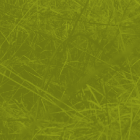
разбиранията ни за бизнес и именно
поради тази причина се превърнаха в един от
основните ни доставчици на облекло
ЗА ПАЗАРУВАНЕТО
ПОЛЕЗНО ЗА КЛИЕНТА
АБОНАМЕНТ ЗА БЮЛЕТИН
✓ нови продукти
✓ стартиращи разпродажби