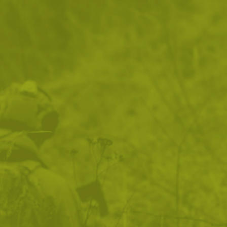
Цвят: Legion Forest
Цвят: Light Green
Цвят: Pencott Greenzone
ИЗЧИСТИ ВСИЧКИ
Филтри
|
Сортиране
2
продукта