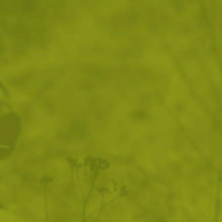
ВИЖ ПОДОБНИ ПРОДУКТИ
Преглед и тест
14 дни замяна и връщане
Стоки с гаранция
Още от тази категория