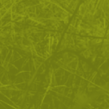
Тегло:
0.060000
Product TPW:
Дизайн Германия
Марка:
MFH
Категории:
Екипировка
Чанти и калъфи
Портфейли
Описание
Камуфлажен портфейл с избродирана емблемата на
танковите гренадири от германския Бундесвер.
Разполага с няколко отделения за банкноти, монети,
лични документи и банкови карти.
ОТЗИВИ
ЧЕСТО ЗАДАВАНИ ВЪПРОСИ
ВРЪЩАНЕ