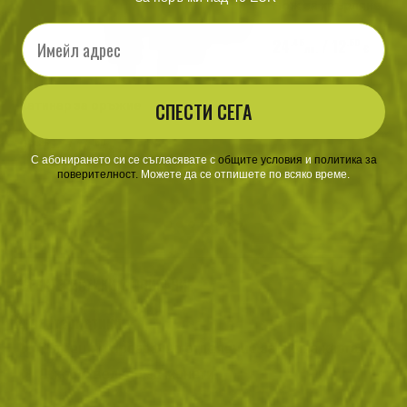
Нож за хвърляне
Email
24
/ 12
.45
.50
лв.
€
Катинар за оръжие
СПЕСТИ СЕГА
28
/ 14
.36
.50
лв.
€
С абонирането си се съгласявате с
​
общите условия
​
и
политика за
поверителност
.
Можете да се отпишете по всяко време.
ХАРАКТЕРИСТИКИ И ОПИСАНИЕ
Характеристики
Вътрешно прозрачно отделение за лична карта.
Джоб с велкро за монети.