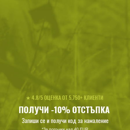
Камуфлажен портфейл "Еделвайс"
Портфейл Helikon-T
Cordura
16
/
8
52
/
26
.62
.50
.71
.95
лв.
€
лв.
€
Още от MFH
★ 4.8/5 ОЦЕНКА ОТ 5,750+ КЛИЕНТИ
ПОЛУЧИ -10% ОТСТЪПКА
Запиши се и получи код за намаление
*За поръчки над 40 EUR