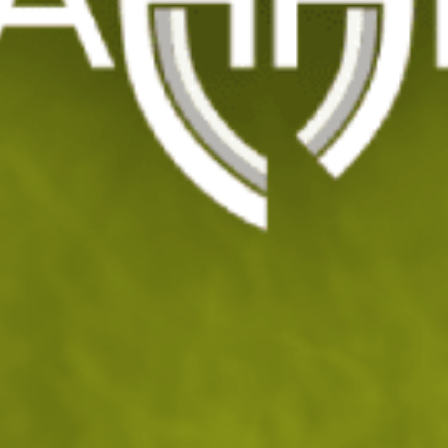
Камуфлажен портфейл "Танкови
гренадири"
Код: 200081
16
/ 8
.62
.50
лв.
€
Изчерпан
УВЕДОМИ МЕ ПРИ НАЛИЧНОСТ
ДОБАВИ В ЛЮБИМИ