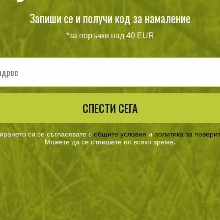
Запиши се и получи код за намаление
 виждане
Очила
*за поръчки над 40 EUR
Още от тази категория
СПЕСТИ СЕГА
ирането си се съгласявате с
общите условия
​
и
​
политика за повери
.
Можете да се отпишете по всяко време