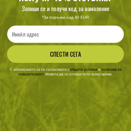
Запиши се и получи код за намаление
*За поръчки над 40 EUR
Email
Чанта за кръст Highlander Money Belt
Комплект пликове з
Highlander (3 бр.)
16
/ 8
18
/ 9
.62
.50
.58
.50
лв.
€
лв.
€
СПЕСТИ СЕГА
С абонирането си се съгласявате с
​
общите условия
​
и
политика за
поверителност
.
Можете да се отпишете по всяко време.
ХАРАКТЕРИСТИКИ И ОПИСАНИЕ
Характеристики
Материал: 100% памук
2 странични джоба
2 карго джоба
2 задни джоба