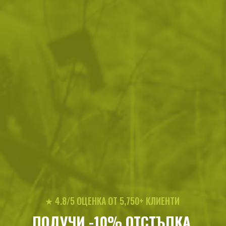
Памучни къси панталони ASSAULT
Къси панталони Urban
Ripstop
99
/
50
44
/
22
.65
.95
.01
.50
лв.
€
лв.
€
Още от Highlander
★ 4.8/5 ОЦЕНКА ОТ 5,750+ КЛИЕНТИ
ПОЛУЧИ -10% ОТСТЪПКА