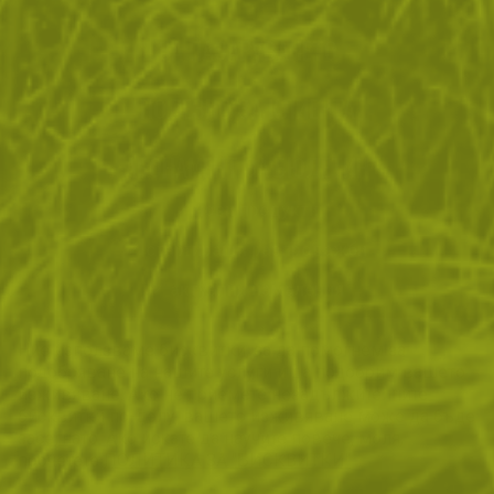
ЗА ПАЗАРУВАНЕТО
ПОЛЕЗНО ЗА КЛИЕНТА
АБОНАМЕНТ ЗА БЮЛЕТИН
✓ нови продукти
✓ стартиращи разпродажби
✓ актуални намаления
✓ ексклузивни кампании
Ние използваме бисквитки, за да помогнем за
✓ ново от нашия блог
подобряване на нашите услуги и да подобрим вашето
изживяване. Ако не приемете незадължителните
БЪДИ ПЪРВИ И НЕ ИЗПУСКАЙ
бисквитки по-долу, вашето изживяване може да бъде
засегнато. Ако искате да научите повече, моля,
АБОНИРАЙ СЕ
прочетете
ПОЛИТИКА ЗА "БИСКВИТКИ"