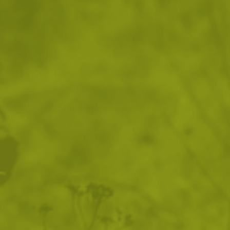
ВИЖ ПОДОБНИ ПРОДУКТИ
Преглед и тест
14 дни замяна и връщане
Стоки с гаранция
Още от тази категория