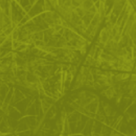
Подсилени краища на крачолите
Камуфлажна разцветка
Тегло:
1.110000
Марка:
Highlander
Категории:
Облекло
Къси панталони
Описание
Къси панталони Mk60 Tundra са произведени от 100%
памук, което ги прави леки, удобни за носене и не
запарващи в летните жеги. Бермудите са отличен
вариант за топлите месеци в годината. Камуфлажната
разцветка е в светли цветове, които не привличат
слънчевата светлина. Оборудвани са с множество
джобове, с които не се нуждаете от допълнителни
чантички за вашият багаж. Закопчаване с копче и цип.
ОТЗИВИ