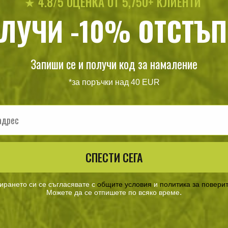
★ 4.8/5 ОЦЕНКА ОТ 5,750+ КЛИЕНТИ
ЛУЧИ -10% ОТСТЪП
етищата
Запиши се и получи код за намаление
*за поръчки над 40 EUR
СПЕСТИ СЕГА
Още от тази категория
ирането си се съгласявате с
общите условия
​
и
​
политика за повери
.
Можете да се отпишете по всяко време