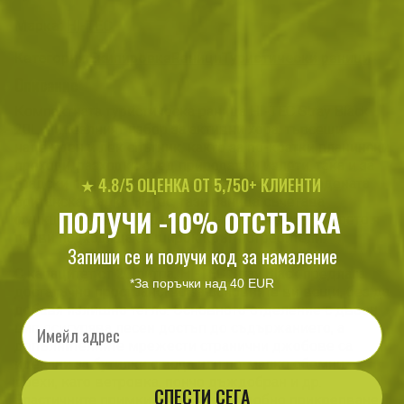
Марка:
HI-TEC
Категории:
Екипировка
Раници
Туристически раници
Описание
Компактната туристическа раница HI-TEC Stray Black
20L е идеалният избор за активни хора, търсещи
надежден и лек спътник, както за по-кратки планински
преходи, разходки сред природата и излети, така и за
★ 4.8/5 ОЦЕНКА ОТ 5,750+ КЛИЕНТИ
градски приключения. Произведена от утвърдената
британска марка Hi-Tec, тази раница съчетава
ПОЛУЧИ -10% ОТСТЪПКА
функционалност, здравина и модерен дизайн, което я
прави подходяща за широк кръг потребители.
Запиши се и получи код за намаление
С капацитет от 20 литра, HI-TEC Stray Black предлага
*За поръчки над 40 EUR
достатъчно пространство за основните ви вещи, без да
добавя излишно тегло. Основното отделение с двоен
Email
цип осигурява лесен достъп до съдържанието, а
допълнителните мрежести странични джобове са
идеални за бутилки с вода или по-малко обемни
дрехи, като ветровка, пончо дъждобран и др.
СПЕСТИ СЕГА
Еластичните примки позволяват удобно прикрепване