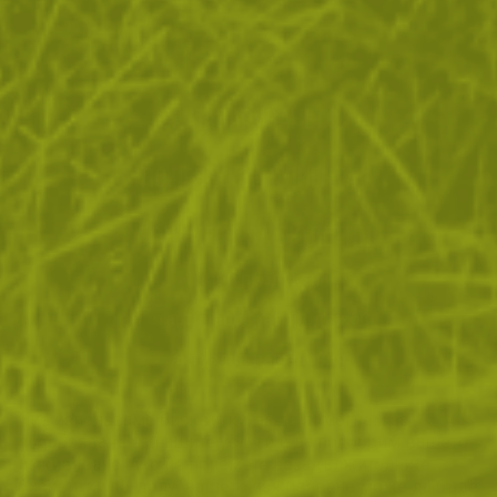
ЗА ПАЗАРУВАНЕТО
ПОЛЕЗНО ЗА КЛИЕНТА
АБОНАМЕНТ ЗА БЮЛЕТИН
✓ нови продукти
✓ стартиращи разпродажби
✓ актуални намаления
✓ ексклузивни кампании
Ние използваме бисквитки, за да помогнем за
✓ ново от нашия блог
подобряване на нашите услуги и да подобрим вашето
изживяване. Ако не приемете незадължителните
БЪДИ ПЪРВИ И НЕ ИЗПУСКАЙ
бисквитки по-долу, вашето изживяване може да бъде