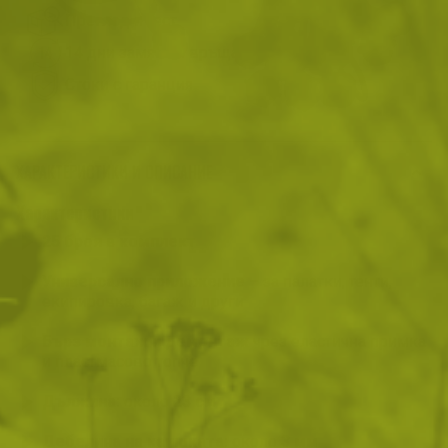
Преглед и тест
14 дни замяна и връщане
Стоки с гаранция
ХАРАКТЕРИСТИКИ И ОПИСАНИЕ
Характеристики
25 броя в комплект
Универсално приложение
– за палатки, тенти,
екипировка, багаж и други
Бърз монтаж и демонтаж
чрез еластична примка
и пластмасово топче
Дължина:
около
23 см
Дебелина на каишката:
около
3 мм