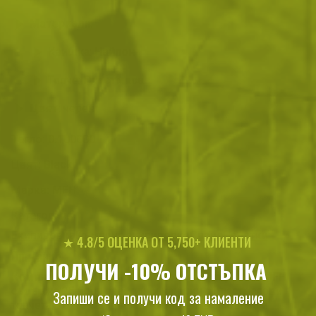
Материали:
Каишка:
Найлон
Топче:
Пластмаса
Цвят:
черен
Тегло:
0.100000
Цвят:
Black
Марка:
MFH
Категории:
Екипировка
Къмпинг екипировка
Спане
Палатки
★ 4.8/5 ОЦЕНКА ОТ 5,750+ КЛИЕНТИ
Описание
ПОЛУЧИ -10% ОТСТЪПКА
Комплектът универсални ластични държачи MFH
съдържа 25 броя еластични каишки с пластмасови
Запиши се и получи код за намаление
топчета, които са идеалното решение за бързо и