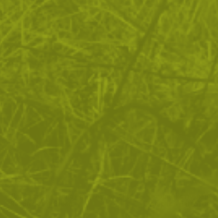
ДОСТАВКА
Още от тази категория
Двуместна двуслойна палатка Miltec
Четириместна палат
Recom Army Green
Kampak 4 Parrot gree