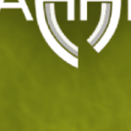
Комплект универсални ластични държачи
MFH (25 бр)
Код: 207094
32
/ 16
.27
.50
лв.
€
На склад
Доставка: 10.08 - 11.08.2026
ДОБАВИ В КОЛИЧКАТА