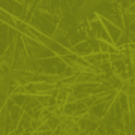
271
/
138
175
/
89
.76
.95
.93
.95
лв.
€
лв.
€
ЗА ПАЗАРУВАНЕТО
ПОЛЕЗНО ЗА КЛИЕНТА