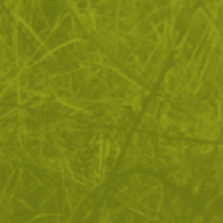
Да се пази от поглъщане
Развива логическото мислене
Подобрява концентрацията
Може да се комбинира с други конструктори
Тегло:
0.600000
Марка:
Sluban
Категории:
Екипировка
Други
Детски играчки
Описание
С конструктор Sluban SUV B9900 Вашето дете ще се
забавлява, докато развива логическото си мислене и
подобрява своята концентрация. Нека съчетаем
полезното с приятното. Конструктор, от който да
направите военен джип със своя въоръжен екипаж.
Може да се комбинира с други конструктори и така
Вашето дете да развихри въображението си.
Зарадвайте своя малчуган с този забавен и полезен
подарък.