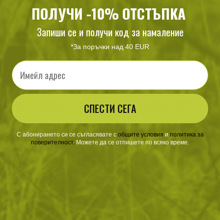
ПОЛУЧИ -10% ОТСТЪПКА
Запиши се и получи код за намаление
*За поръчки над 40 EUR
Email
Конструктор Sluban American SUV
Конструктор Sluban 
49
/ 25
33
/ 16
.87
.50
.17
.96
СПЕСТИ СЕГА
лв.
€
лв.
€
С абонирането си се съгласявате с
​
общите условия
​
и
политика за
поверителност
.
Можете да се отпишете по всяко време.
ХАРАКТЕРИСТИКИ И ОПИСАНИЕ
Характеристики
Материал: Пластмаса
Части: 191 бр.