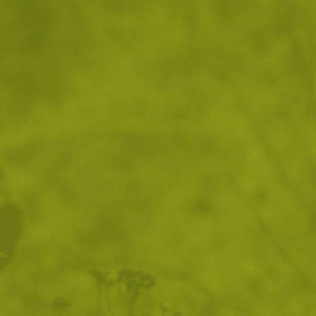
ДОБАВИ В ЛЮБИМИ
ВИЖ ПОДОБНИ ПРОДУКТИ
Преглед и тест
14 дни замяна и връщане
Стоки с гаранция
Още от тази категория