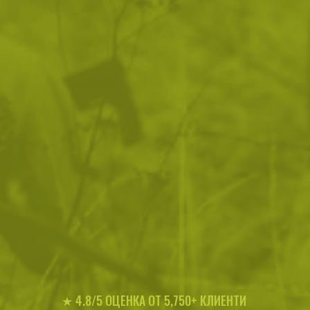
Плюшено мече PILOT 20CM
Комплект детски пис
стрели Air Blaster
25
/
12
22
/
11
.33
.95
.49
.50
лв.
€
лв.
€
Още от Sluban
★ 4.8/5 ОЦЕНКА ОТ 5,750+ КЛИЕНТИ