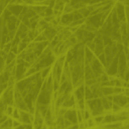
ЗА ПАЗАРУВАНЕТО
ПОЛЕЗНО ЗА КЛИЕНТА
АБОНАМЕНТ ЗА БЮЛЕТИН
✓ нови продукти
✓ стартиращи разпродажби
✓ актуални намаления
✓ ексклузивни кампании
Ние използваме бисквитки, за да помогнем за
✓ ново от нашия блог
подобряване на нашите услуги и да подобрим вашето
изживяване. Ако не приемете незадължителните
БЪДИ ПЪРВИ И НЕ ИЗПУСКАЙ