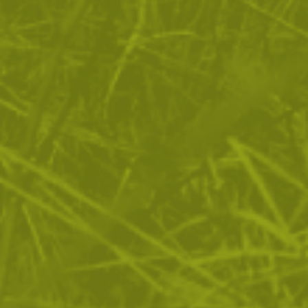
Още от тази категория
Камуфлажен костюм гили от 4 части
Снайперистки маски
Mil-Tec Anti-Fire PRO Woodland
гили Jackal
171
/
87
346
/
176
.14
.50
.08
.95
лв.
€
лв.
€