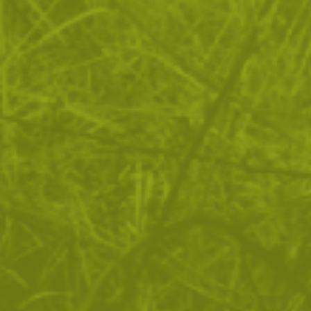
замърсяване. Подходящ е за военни, служители в
служби за сигурност, спасителни екипи, както и за
цивилни потребители, търсещи надеждна защита.
Костюмите са нови, но е възможно да имат
минимални следи от складово съхранение.
ОТЗИВИ
ЧЕСТО ЗАДАВАНИ ВЪПРОСИ
ВРЪЩАНЕ
ДОСТАВКА