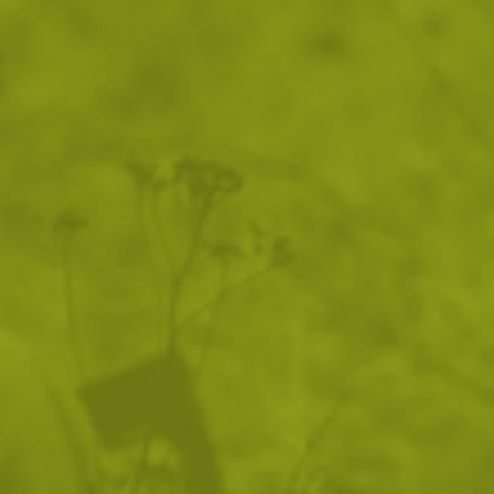
анорак с качулка
панталон с тиранти
Джобове:
1 джоб на гърдите
2 джоба на ръкавите
2 странични карго джоба на панталона
Закопчаване:
ципове (стратегически
разположени)
Защита:
срещу ядрени, химически и биологични
заплахи (NBC defense)
Комплектът НЕ включва защитни ръкавици,
ботуши и противогаз