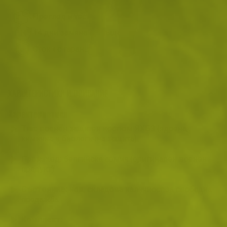
Преглед и тест
14 дни замяна и връщане
Стоки с гаранция
ХАРАКТЕРИСТИКИ И ОПИСАНИЕ
Характеристики
Тип:
военен защитен костюм ЯХБЗ (ядрена,
химична и биологична защита)
Произход:
белгийска армия (оригинален военен
продукт)
Състояние:
нов, складова наличност за свободна
продажба
Комплект: