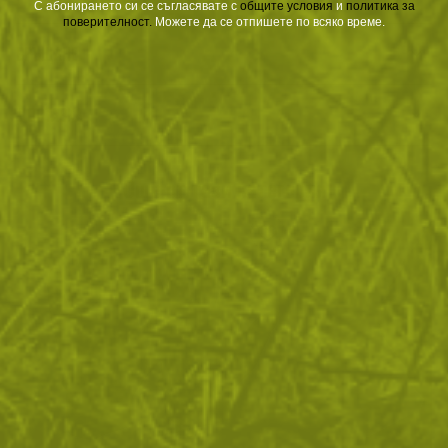
С абонирането си се съгласявате с
​
общите условия
​
и
политика за
поверителност
.
Можете да се отпишете по всяко време.
ВРЪЩАНЕ
ДОСТАВКА
Още от тази категория