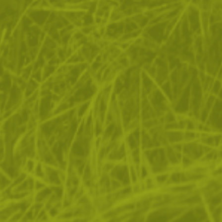
ЗА ПАЗАРУВАНЕТО
ПОЛЕЗНО ЗА КЛИЕНТА
АБОНАМЕНТ ЗА БЮЛЕТИН
✓ нови продукти
✓ стартиращи разпродажби
✓ актуални намаления
✓ ексклузивни кампании
Ние използваме бисквитки, за да помогнем за
✓ ново от нашия блог
подобряване на нашите услуги и да подобрим вашето
изживяване. Ако не приемете незадължителните
БЪДИ ПЪРВИ И НЕ ИЗПУСКАЙ
бисквитки по-долу, вашето изживяване може да бъде
засегнато. Ако искате да научите повече, моля,
АБОНИРАЙ СЕ
прочетете
ПОЛИТИКА ЗА "БИСКВИТКИ"