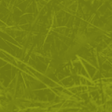
Тактически ръкавици Direct Action
Тактически ръкавиц
HARD
94
/
48
22
/
11
.86
.50
.49
.50
лв.
€
лв.
€