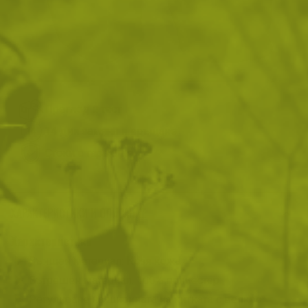
На склад
Доставка: 08.08 - 10.08.2026
ДОБАВИ В КОЛИЧКАТА
Преглед и тест
14 дни замяна и връщане
Стоки с гаранция
ХАРАКТЕРИСТИКИ И ОПИСАНИЕ
Характеристики
Външен материал: Козя кожа
Вътрешен материал: 100% полиестер
Регулиране на ширината на китката с велкро