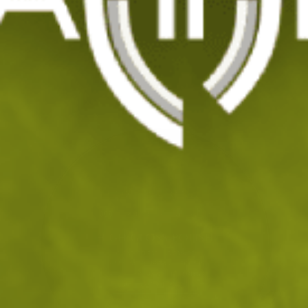
Крем за полиране High Gloss Polish 50 мл -
безцветен
Код: 202114
6
/ 3
.85
.50
лв.
€
Изчерпан
УВЕДОМИ МЕ ПРИ НАЛИЧНОСТ
ДОБАВИ В ЛЮБИМИ