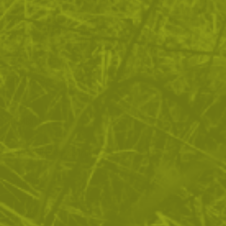
мръсотията. Дори изцапване с кал се изчиства само с
едно забърсване с кърпичка. Придава блясък на
обувките и ги кара да заблестят като нови. Това, че
предпазва от външни фактори спомага и за
удължаването на живота им. Компактните размери на
кутийката позволяват да я носите дори в джоба на
панталона. Лесно можете дори на тротоара да си
обработите обувките.
ОТЗИВИ
ЧЕСТО ЗАДАВАНИ ВЪПРОСИ
ВРЪЩАНЕ
ДОСТАВКА