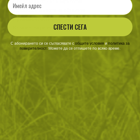
Предпазва от кал и мръсотия
Удължава живота на обувките
Придава еластичност на кожата
СПЕСТИ СЕГА
Компактни размери
Лесно преносим
С абонирането си се съгласявате с
​
общите условия
​
и
политика за
Лесно нанасяне
поверителност
.
Можете да се отпишете по всяко време.
Придава блясък
Тегло:
0.100000
Марка:
Salamander
Категории:
Облекло
Обувки и аксесоари
Описание
Крем за полиране High Gloss Polish, с който обувките
Ви винаги ще имат неотразим външен вид. Обичате
прилежния вид и искате обувките да светят от
чистота? Този крем е точно за вас. Предпазва
обувките от мръсотия и влага и придава еластичност
на кожата. Образува невидим слой, който отблъсква