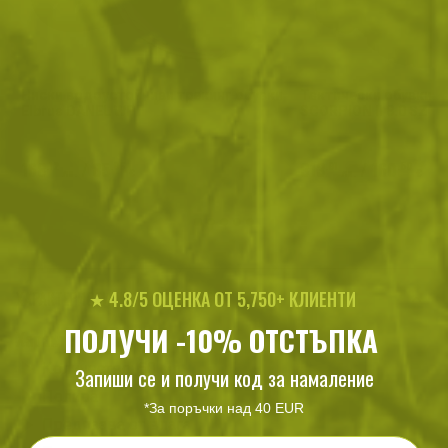
Ниски водоустойчиви трекинг обувки
Тактически обувки
Elbrus DANEL WP
SCORPION II 8.0 SZ
168
/
85
313
/
160
.12
.96
.91
.50
лв.
€
лв.
€
★ 4.8/5 ОЦЕНКА ОТ 5,750+ КЛИЕНТИ
ХАРАКТЕРИСТИКИ И ОПИСАНИЕ
ПОЛУЧИ -10% ОТСТЪПКА
Характеристики
Количество: 50 мл
Запиши се и получи код за намаление
Полира
*За поръчки над 40 EUR
Предпазва от влага
Email