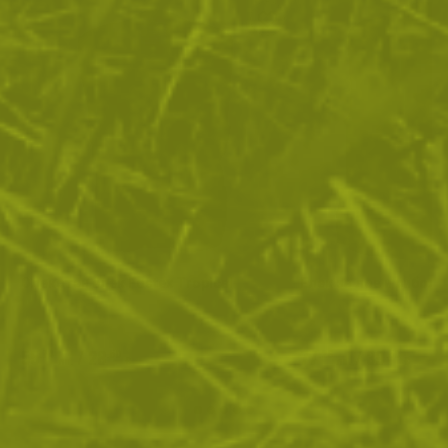
Олекотен елек Fostex Tropical
Елек за лов и риболо
55
/
28
77
/
39
.74
.50
.26
.50
лв.
€
лв.
€