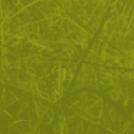
елека подходящ както за
градско ежедневно
носене
, така и за
туризъм, планински преходи и
активности сред природата.
Чудесен е за всяка
ситуация в която леката и компактна изолация е от
съществено значение.
ОТЗИВИ
ЧЕСТО ЗАДАВАНИ ВЪПРОСИ
ВРЪЩАНЕ
ДОСТАВКА
Още от тази категория