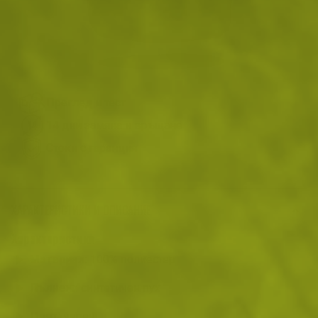
Доставка: 08.08 - 10.08.2026
ДОБАВИ В КОЛИЧКАТА
Преглед и тест
14 дни замяна и връщане
Стоки с гаранция
ХАРАКТЕРИСТИКИ И ОПИСАНИЕ
Характеристики
Материал:
100% полиестер
Пълнеж:
синтетичен пух
Цвят:
черен