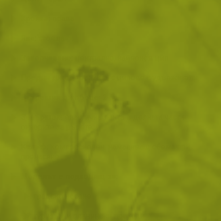
Кройка:
права
Яка:
стояща
Закопчаване:
централно, найлонов цип
Предни джобове:
2 бр. с ципове с удължители
Вътрешни джобове:
2 бр.
Завършек:
еластична лента в долната част и
отворите за ръцете
Калъф:
компресионен, намаляващ обема при
пренасяне
Моделът е подходящ за:
градско носене
туризъм и планински преходи