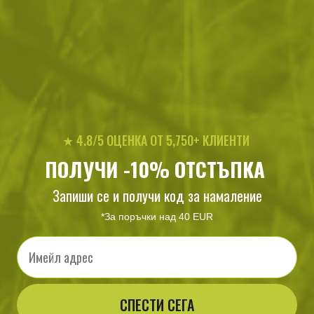
Бинокъл 10 x 25
39
/ 19
.04
.96
лв.
€
Точило за ножове D
11
/ 5
.64
.95
лв.
€
★ 4.8/5 ОЦЕНКА ОТ 5,750+ КЛИЕНТИ
ПОЛУЧИ -10% ОТСТЪПКА
Запиши се и получи код за намаление
ХАРАКТЕРИСТИКИ И ОПИСАНИЕ
*За поръчки над 40 EUR
Характеристики
Email
Материал:
Външен слой: 100% Найлон
СПЕСТИ СЕГА
Пълнеж: 100% Полиестер