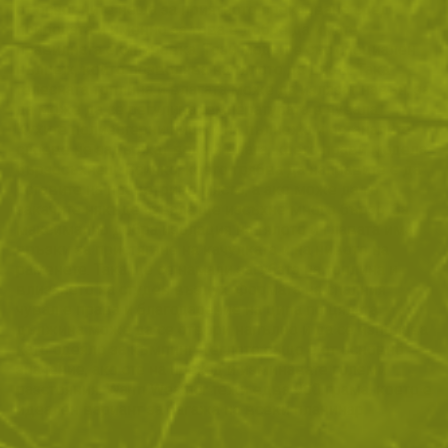
от основните неща за приятното прекарване сред
природата и именно за това е добре да имате
правилната екипировка. Този модел е със специален
пълнеж, който позволява на тялото да диша. Така
телесната топлина и влагата може да излязат навън, за
да може да се регулира температурата в чувала.
Кухите полиестерни нишки на пълнежа и останалите
слоеве не задържат вода и влага, което прави модела
бързосъхнещ. Всичко, което трябва да направите е да
оставите на проветриво място, а ако може да го
закачите някъде чувала ще изсъхне много бързо. За
максимално добра изолация на тялото и главата има
връзки за пристягане на качулката и на нивото на
раменете. Така ще се намали загубата на топлина и
влизането на студен въздух. Формата на спалния
чувал е права и благодарение на ципа по цялата
дължина може да се отвори напълно и да се използва
като одеяло за къмпинг. Теглото също е от основно
значение, ако сте на преход и изминавате големи
разстояния. Warm Weather тежи едва 980 грама, което е
идеален вариант за багажа на всеки планинар.