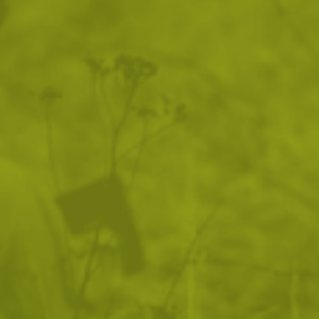
Kомпресиращ калъф за спален чувал
Многоцелево пончо M
на Бундесвера
MULTIFUNCTION
39
/
19
87
/
44
.04
.96
.91
.95
лв.
€
лв.
€
Още от MFH