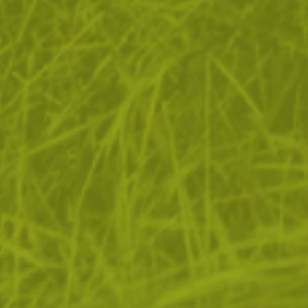
ЗА ПАЗАРУВАНЕТО
ПОЛЕЗНО ЗА КЛИЕНТА
АБОНАМЕНТ ЗА БЮЛЕТИН
✓ нови продукти
✓ стартиращи разпродажби
✓ актуални намаления
✓ ексклузивни кампании
Ние използваме бисквитки, за да помогнем за
✓ ново от нашия блог
подобряване на нашите услуги и да подобрим вашето
изживяване. Ако не приемете незадължителните
БЪДИ ПЪРВИ И НЕ ИЗПУСКАЙ
бисквитки по-долу, вашето изживяване може да бъде