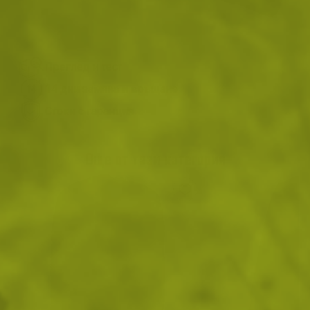
ВИЖ ПОДОБНИ ПРОДУКТИ
Преглед и тест
14 дни замяна и връщане
Стоки с гаранция
Още от тази категория